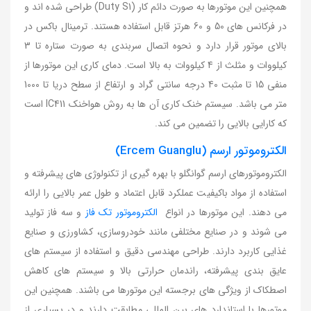
همچنین این موتورها به صورت دائم کار (Duty S1) طراحی شده اند و
در فرکانس های 50 و 60 هرتز قابل استفاده هستند. ترمینال باکس در
بالای موتور قرار دارد و نحوه اتصال سربندی به صورت ستاره تا 3
کیلووات و مثلث از 4 کیلووات به بالا است. دمای کاری این موتورها از
منفی 15 تا مثبت 40 درجه سانتی گراد و ارتفاع از سطح دریا تا 1000
متر می باشد. سیستم خنک کاری آن ها به روش هواخنک IC411 است
که کارایی بالایی را تضمین می کند.
الکتروموتور ارسم (Ercem Guanglu)
الکتروموتورهای ارسم گوانگلو با بهره گیری از تکنولوژی های پیشرفته و
استفاده از مواد باکیفیت عملکرد قابل اعتماد و طول عمر بالایی را ارائه
می دهند. این موتورها در انواع
الکتروموتور تک فاز
و سه فاز تولید
می شوند و در صنایع مختلفی مانند خودروسازی، کشاورزی و صنایع
غذایی کاربرد دارند. طراحی مهندسی دقیق و استفاده از سیستم های
عایق بندی پیشرفته، راندمان حرارتی بالا و سیستم های کاهش
اصطکاک از ویژگی های برجسته این موتورها می باشند. همچنین این
موتورها با استاندارد های بین المللی مطابقت دارند و در بسیاری از