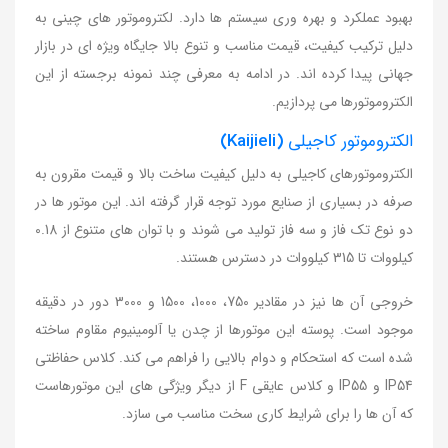
بهبود عملکرد و بهره وری سیستم ها دارد. لکتروموتور های چینی به
دلیل ترکیب کیفیت، قیمت مناسب و تنوع بالا جایگاه ویژه ای در بازار
جهانی پیدا کرده اند. در ادامه به معرفی چند نمونه برجسته از این
الکتروموتورها می پردازیم.
الکتروموتور کاجیلی
(Kaijieli)
الکتروموتورهای کاجیلی به دلیل کیفیت ساخت بالا و قیمت مقرون به
صرفه در بسیاری از صنایع مورد توجه قرار گرفته اند. این موتور ها در
دو نوع تک فاز و سه فاز تولید می شوند و با توان های متنوع از 0.18
کیلووات تا 315 کیلووات در دسترس هستند.
خروجی آن ها نیز در مقادیر 750، 1000، 1500 و 3000 دور در دقیقه
موجود است. پوسته این موتورها از چدن یا آلومینیوم مقاوم ساخته
شده است که استحکام و دوام بالایی را فراهم می کند. کلاس حفاظتی
IP54 و IP55 و کلاس عایقی F از دیگر ویژگی های این موتورهاست
که آن ها را برای شرایط کاری سخت مناسب می سازد.