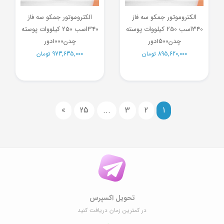
الکتروموتور جمکو سه فاز
الکتروموتور جمکو سه فاز
340اسب 250 کیلووات پوسته
340اسب 250 کیلووات پوسته
چدن1500دور
چدن1000دور
895,620,000
تومان
973,635,000
تومان
»
25
...
3
2
1
تحویل اکسپرس
در کمترین زمان دریافت کنید