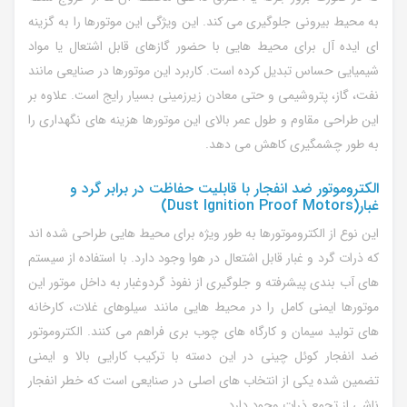
به محیط بیرونی جلوگیری می کند. این ویژگی این موتورها را به گزینه
ای ایده آل برای محیط هایی با حضور گازهای قابل اشتعال یا مواد
شیمیایی حساس تبدیل کرده است. کاربرد این موتورها در صنایعی مانند
نفت، گاز، پتروشیمی و حتی معادن زیرزمینی بسیار رایج است. علاوه بر
این طراحی مقاوم و طول عمر بالای این موتورها هزینه های نگهداری را
به طور چشمگیری کاهش می دهد.
الکتروموتور ضد انفجار با قابلیت حفاظت در برابر گرد و
غبار(Dust Ignition Proof Motors)
این نوع از الکتروموتورها به طور ویژه برای محیط هایی طراحی شده اند
که ذرات گرد و غبار قابل اشتعال در هوا وجود دارد. با استفاده از سیستم
های آب بندی پیشرفته و جلوگیری از نفوذ گردوغبار به داخل موتور این
موتورها ایمنی کامل را در محیط هایی مانند سیلوهای غلات، کارخانه
های تولید سیمان و کارگاه های چوب بری فراهم می کنند. الکتروموتور
ضد انفجار کوئل چینی در این دسته با ترکیب کارایی بالا و ایمنی
تضمین شده یکی از انتخاب های اصلی در صنایعی است که خطر انفجار
ناشی از تجمع ذرات وجود دارد.