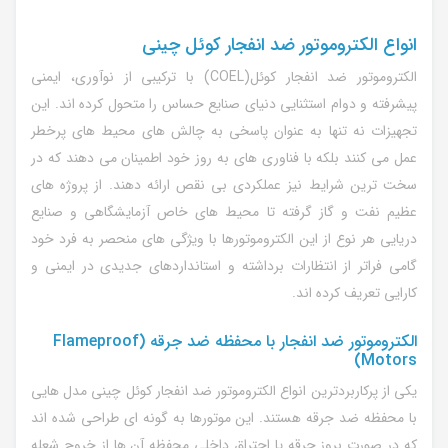
انواع الکتروموتور ضد انفجار کوئل چینی
الکتروموتور ضد انفجار کوئل(
COEL
) با ترکیبی از نوآوری، ایمنی
پیشرفته و دوام استثنایی دنیای صنایع حساس را متحول کرده اند. این
تجهیزات نه تنها به عنوان پاسخی به چالش های محیط های پرخطر
عمل می کنند بلکه با فناوری های به روز خود اطمینان می دهند که در
سخت ترین شرایط نیز عملکردی بی نقص ارائه دهند. از پروژه های
عظیم نفت و گاز گرفته تا محیط های خاص آزمایشگاهی و صنایع
دریایی هر نوع از این الکتروموتورها با ویژگی های منحصر به فرد خود
گامی فراتر از انتظارات برداشته و استانداردهای جدیدی در ایمنی و
کارایی تعریف کرده اند.
الکتروموتور ضد انفجار با محفظه ضد جرقه (Flameproof
Motors)
یکی از پرکاربردترین انواع الکتروموتور ضد انفجار کوئل چینی مدل هایی
با محفظه ضد جرقه هستند. این موتورها به گونه ای طراحی شده اند
که در صورت بروز جرقه یا احتراق داخلی محفظه آن ها از خروج شعله