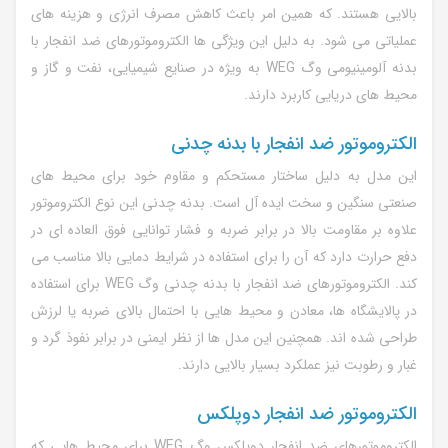
بالایی هستند. که همین امر باعث کاهش مصرف انرژی و هزینه های
عملیاتی می شود. به دلیل این ویژگی ها الکتروموتورهای ضد انفجار با
بدنه آلومینیومی وگ WEG به ویژه در صنایع شیمیایی، نفت و گاز و
محیط های دریایی کاربرد دارند.
الکتروموتور ضد انفجار با بدنه چدنی
این مدل به دلیل ساختار مستحکم و مقاوم خود برای محیط های
صنعتی سنگین و سخت ایده آل است. بدنه چدنی این نوع الکتروموتور
علاوه بر مقاومت بالا در برابر ضربه و فشار توانایی فوق العاده ای در
دفع حرارت دارد که آن را برای استفاده در شرایط دمایی بالا مناسب می
کند. الکتروموتورهای ضد انفجار با بدنه چدنی وگ WEG برای استفاده
در پالایشگاه ها، معادن و محیط هایی با احتمال بالای ضربه یا لرزش
طراحی شده اند. همچنین این مدل ها از نظر ایمنی در برابر نفوذ گرد و
غبار و رطوبت نیز عملکرد بسیار بالایی دارند.
الکتروموتور ضد انفجار دوپلکس
الکتروموتورهای ضد انفجار دوپلکس وگ WEG برای محیط هایی که