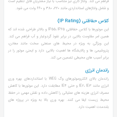
فراهم می کند. ولتاژ کاری نیز متناسب با نیاز مشتریان قابل تنظیم است
و شامل ولتاژهای استانداردی مانند 220، 380 و 660 ولت می شود.
کلاس حفاظتی (IP Rating)
این موتورها با کلاس حفاظتی IP55، IP65 و بالاتر طراحی شده اند که
همین امر مقاومت بالایی در برابر نفوذ گردوغبار و آب فراهم می کند.
این ویژگی به ویژه در محیط های صنعتی سخت مانند معادن،
پتروشیمی ها و پالایشگاه ها اهمیت بالایی دارد و ایمنی موتور را در
برابر آسیب های محیطی تضمین می کند.
راندمان انرژی
راندمان بالای الکتروموتورهای وگ WEG با استانداردهای بهره وری
انرژی مانند IE2، IE3 و حتی IE4 مطابقت دارد. این موتورها با کاهش
مصرف انرژی هزینه های عملیاتی را کاهش داده و نقش مهمی در حفظ
محیط زیست ایفا می کنند. بهره وری بالا به ویژه در پروژه های
بلندمدت اهمیت دارد.