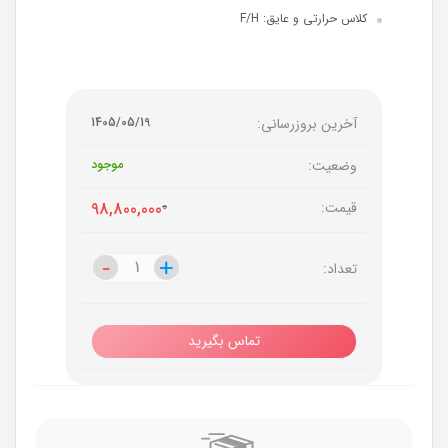
کلاس حرارتی و عایق: F/H
آخرین بروزرسانی:
1405/05/19
وضعیت:
موجود
قیمت:
0
98,800,000
-
-
+
+
تعداد:
تماس بگیرید