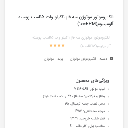
الکتروموتور موتوژن سه فاز 11کیلو وات 15اسب پوسته
آلومینیوم(1000RPM)
الکتروموتور موتوژن سه فاز 11کیلو وات 15اسب پوسته
آلومینیوم(1000RPM)
دسته:
برند:
الکتروموتور موتوژن
موتوژن
تیپ موتور: MS160L6B
ولتاژ و فرکانس: سه فاز 380 ولت، 50-60 هرتز
محل نصب جعبه ترمینال: بالا
درجه محافظتی: IP54
قطر شفت خروجی: 9mm
مناسب برای: کار دائم - S1