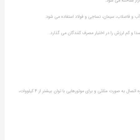
آب و فاضلاب، سیمان، نساجی و فولاد استفاده می شود.
دا و کم لرزش را در اختیار مصرف کنندگان می گذارد.
● نحوه اتصال و سربندی الکتروموتور موتوژن سه فاز 5.5اسب4 کیلووات پوسته آلومینیوم به طور کلی برای الکتروموتورهای موتوژن تا توان 3 کیلووات، نحوه اتصال به صورت مثلثی و برای موتورهایی با توان بیشتر از 4 کیلووات،