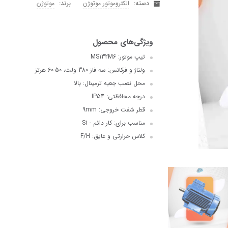
دسته:
برند:
الکتروموتور موتوژن
موتوژن
تیپ موتور: MS132M6
ولتاژ و فرکانس: سه فاز 380 ولت، 50-60 هرتز
محل نصب جعبه ترمینال: بالا
درجه محافظتی: IP54
قطر شفت خروجی: 9mm
مناسب برای: کار دائم - S1
کلاس حرارتی و عایق: F/H