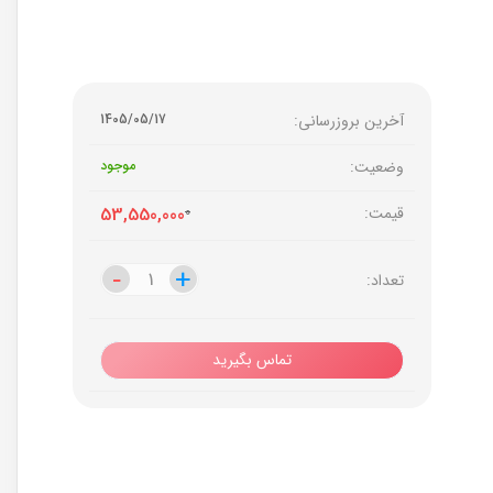
آخرین بروزرسانی:
1405/05/17
وضعیت:
موجود
قیمت:
0
53,550,000
-
-
+
+
تعداد:
تماس بگیرید