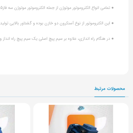
● تمامی انواع الکتروموتور موتوژن از جمله الکتروموتور موتوژن سه فاز5.5 اسب 4کیلووات پوسته آلومینیوم دارای استاندارد محفاظتی IP54 بوده و در برابر نفوذ گرد و غبار و پاشش قطرات آب مقاومت بالایی دارند.
● این الکتروموتور از نوع آسنکرون دو خازن بوده و گشتاور بالایی تولید
● در هنگام راه اندازی، علاوه بر سیم پیچ اصلی یک سیم پیچ راه انداز
محصولات مرتبط