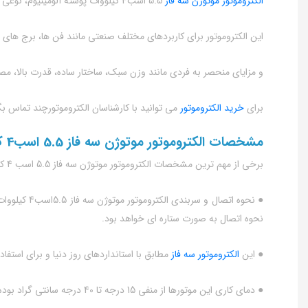
الکتروموتور موتوژن سه فاز
5.5 اسب4 کیلووات پوسته آلومینیوم، نوعی الکتروموتور ایرانی تولیدی شرکت موتوژن است و با نام الکتروموتور موتوژن نیز در بازار شناخته می شود.
این الکتروموتور برای کاربردهای مختلف صنعتی مانند فن ها، برج های
و مزایای منحصر به فردی مانند وزن سبک، ساختار ساده، قدرت بالا، مصر
برای
خرید الکتروموتور
می توانید با کارشناسان الکتروموتورچند تماس بگ
مشخصات الکتروموتور موتوژن سه فاز 5.5 اسب4 کیلووات پوسته آلومینیوم
برخی از مهم ترین مشخصات الکتروموتور موتوژن سه فاز 5.5 اسب 4 کیلو وات پوسته آلومینیوم به شرح زیر است:
نحوه اتصال به صورت ستاره ای خواهد بود.
● این
الکتروموتور سه فاز
مطابق با استانداردهای روز دنیا و برای استفاده به صورت مداوم
● دمای کاری این موتورها از منفی 15 درجه تا 40 درجه سانتی گراد بوده و پیشنهاد می شود در ارتفاع بیشتر از 1000 متر از سطح دریا استفاده نشوند.