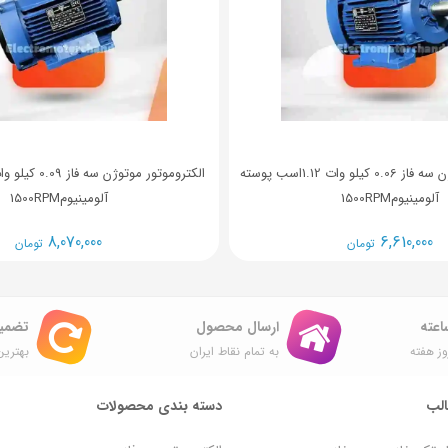
الکتروموتور موتوژن سه فاز 0.06 کیلو وات 1.12اسب پوسته
آلومینیوم1500RPM
آلومینیوم1500RPM
8,070,000
6,610,000
تومان
تومان
ارسال محصول
تضمی
ز هفته
به تمام نقاط ایران
بهترین
لب
دسته بندی محصولات