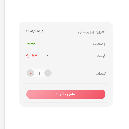
آخرین بروزرسانی:
1405/05/18
وضعیت:
موجود
قیمت:
0
90,730,000
-
-
+
+
تعداد:
تماس بگیرید