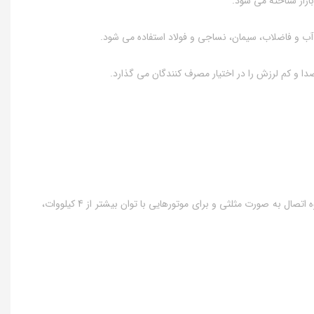
آب و فاضلاب، سیمان، نساجی و فولاد استفاده می شود.
دا و کم لرزش را در اختیار مصرف کنندگان می گذارد.
● نحوه اتصال و سربندی الکتروموتور موتوژن سه فاز 20اسب15 کیلووات پوسته آلومینیوم به طور کلی برای الکتروموتورهای موتوژن تا توان 3 کیلووات، نحوه اتصال به صورت مثلثی و برای موتورهایی با توان بیشتر از 4 کیلووات،