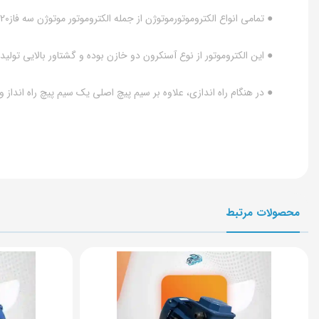
● تمامی انواع الکتروموتورموتوژن از جمله الکتروموتور موتوژن سه فاز20 اسب 15کیلووات پوسته آلومینیوم دارای استاندارد محفاظتی IP54 بوده و در برابر نفوذ گرد و غبار و پاشش قطرات آب مقاومت بالایی دارند.
● این الکتروموتور از نوع آسنکرون دو خازن بوده و گشتاور بالایی تولید
● در هنگام راه اندازی، علاوه بر سیم پیچ اصلی یک سیم پیچ راه انداز
محصولات مرتبط