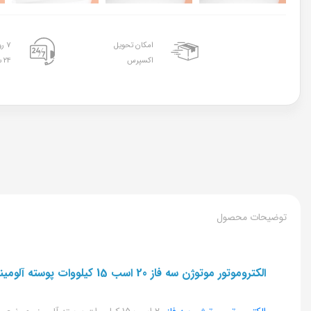
امکان تحویل
۷ روز هفته
اکسپرس
۲۴ ساعته
توضیحات محصول
الکتروموتور موتوژن سه فاز 20 اسب 15 کیلووات پوسته آلومینیوم