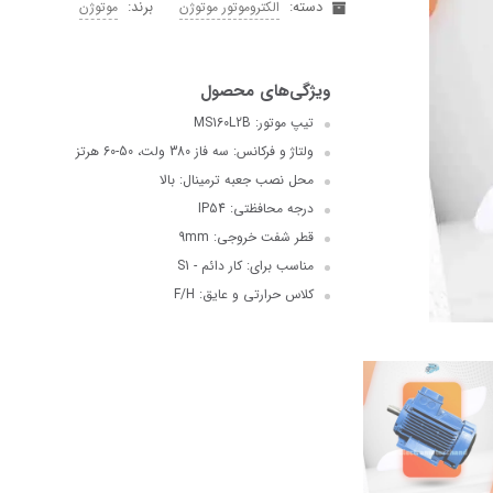
دسته:
برند:
الکتروموتور موتوژن
موتوژن
تیپ موتور: MS160L2B
ولتاژ و فرکانس: سه فاز 380 ولت، 50-60 هرتز
محل نصب جعبه ترمینال: بالا
درجه محافظتی: IP54
قطر شفت خروجی: 9mm
مناسب برای: کار دائم - S1
کلاس حرارتی و عایق: F/H