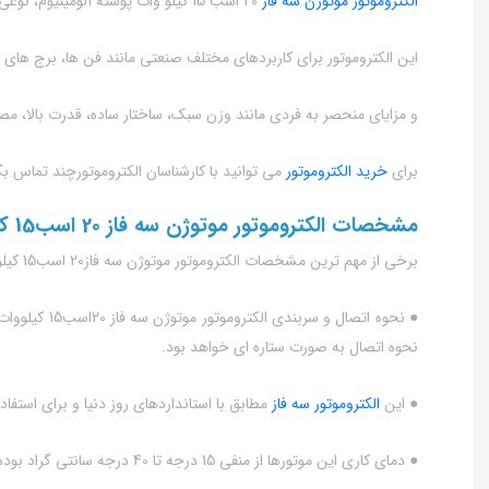
الکتروموتور موتوژن سه فاز
20 اسب 15 کیلو وات پوسته آلومینیوم، نوعی الکتروموتور ایرانی تولیدی شرکت موتوژن است و با نام الکتروموتور موتوژن نیز در بازار شناخته می شود.
این الکتروموتور برای کاربردهای مختلف صنعتی مانند فن ها، برج های
و مزایای منحصر به فردی مانند وزن سبک، ساختار ساده، قدرت بالا، مصر
برای
خرید الکتروموتور
می توانید با کارشناسان الکتروموتورچند تماس بگ
مشخصات الکتروموتور موتوژن سه فاز 20 اسب15 کیلووات پوسته آلومینیوم
برخی از مهم ترین مشخصات الکتروموتور موتوژن سه فاز20 اسب15 کیلووات پوسته آلومینیوم به شرح زیر است:
نحوه اتصال به صورت ستاره ای خواهد بود.
● این
الکتروموتور سه فاز
مطابق با استانداردهای روز دنیا و برای استفاده به صورت مداوم
● دمای کاری این موتورها از منفی 15 درجه تا 40 درجه سانتی گراد بوده و پیشنهاد می شود در ارتفاع بیشتر از 1000 متر از سطح دریا استفاده نشوند.