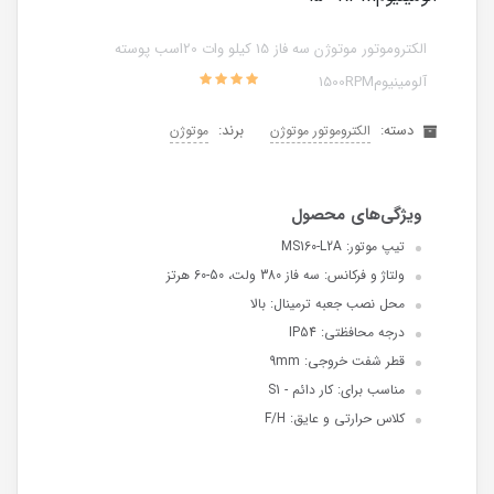
الکتروموتور موتوژن سه فاز 15 کیلو وات 20اسب پوسته
آلومینیوم1500RPM
دسته:
برند:
الکتروموتور موتوژن
موتوژن
تیپ موتور: MS160-L2A
ولتاژ و فرکانس: سه فاز 380 ولت، 50-60 هرتز
محل نصب جعبه ترمینال: بالا
درجه محافظتی: IP54
قطر شفت خروجی: 9mm
مناسب برای: کار دائم - S1
کلاس حرارتی و عایق: F/H