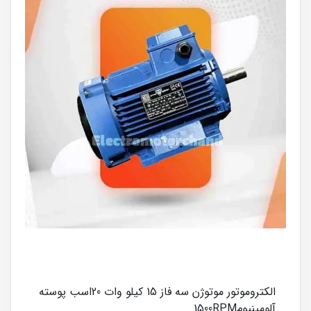
الکتروموتور موتوژن سه فاز 15 کیلو وات 20اسب پوسته
آلومینیوم1500RPM