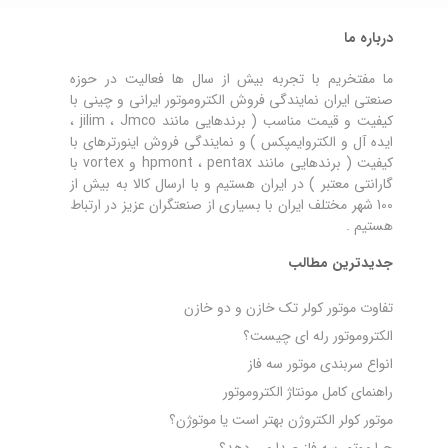
درباره ما
ما مفتخریم با تجربه بیش از سال ها فعالیت در حوزه
صنعتی ایران نمایندگی فروش الکتروموتور ایرانی و چینی با
کیفیت و قیمت مناسب ( برندهایی مانند jilim ، Jmco ،
ایده آل و الکتروایمپکس ) و نمایندگی فروش اینورترهای با
کیفیت ( برندهایی مانند hpmont ، pentax و vortex با
گارانتی معتبر ) در ایران هستیم و با ارسال کالا به بیش از
100 شهر مختلف ایران با بسیاری از صنعتگران عزیز در ارتباط
هستیم .
جدیدترین مطالب
تفاوت موتور کولر تک خازن و دو خازن
الکتروموتور رله‌ ای چیست؟
انواع سربندی موتور سه فاز
راهنمای کامل مونتاژ الکتروموتور
موتور کولر الکتروژن بهتر است یا موتوژن؟
چرا موتور سه فاز صدا می‌ دهد؟