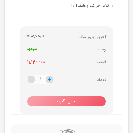
کلاس حرارتی و عایق: F/H
آخرین بروزرسانی:
1405/05/16
وضعیت:
موجود
قیمت:
0
11,140,000
-
-
+
+
تعداد:
تماس بگیرید