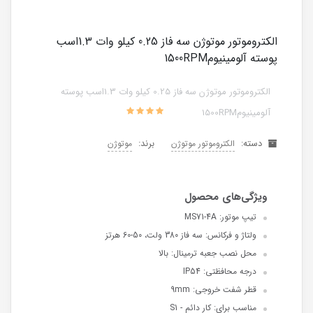
الکتروموتور موتوژن سه فاز 0.25 کیلو وات 1.3اسب
پوسته آلومینیوم1500RPM
الکتروموتور موتوژن سه فاز 0.25 کیلو وات 1.3اسب پوسته
آلومینیوم1500RPM
دسته:
برند:
الکتروموتور موتوژن
موتوژن
تیپ موتور: MS71-4A
ولتاژ و فرکانس: سه فاز 380 ولت، 50-60 هرتز
محل نصب جعبه ترمینال: بالا
درجه محافظتی: IP54
قطر شفت خروجی: 9mm
مناسب برای: کار دائم - S1