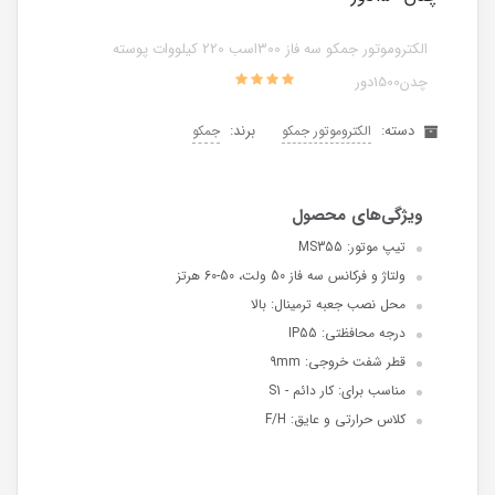
الکتروموتور جمکو سه فاز 300اسب 220 کیلووات پوسته
چدن1500دور
دسته:
برند:
الکتروموتور جمکو
جمکو
تیپ موتور: MS355
ولتاژ و فرکانس سه فاز 50 ولت، 50-60 هرتز
محل نصب جعبه ترمینال: بالا
درجه محافظتی: IP55
قطر شفت خروجی: 9mm
مناسب برای: کار دائم - S1
کلاس حرارتی و عایق: F/H