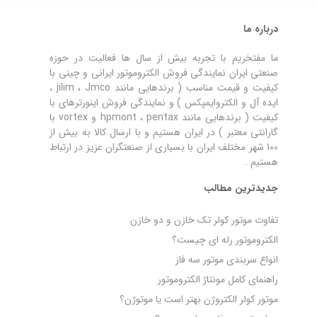
درباره ما
ما مفتخریم با تجربه بیش از سال ها فعالیت در حوزه
صنعتی ایران نمایندگی فروش الکتروموتور ایرانی و چینی با
کیفیت و قیمت مناسب ( برندهایی مانند jilim ، Jmco ،
ایده آل و الکتروایمپکس ) و نمایندگی فروش اینورترهای با
کیفیت ( برندهایی مانند hpmont ، pentax و vortex با
گارانتی معتبر ) در ایران هستیم و با ارسال کالا به بیش از
100 شهر مختلف ایران با بسیاری از صنعتگران عزیز در ارتباط
هستیم .
جدیدترین مطالب
تفاوت موتور کولر تک خازن و دو خازن
الکتروموتور رله‌ ای چیست؟
انواع سربندی موتور سه فاز
راهنمای کامل مونتاژ الکتروموتور
موتور کولر الکتروژن بهتر است یا موتوژن؟