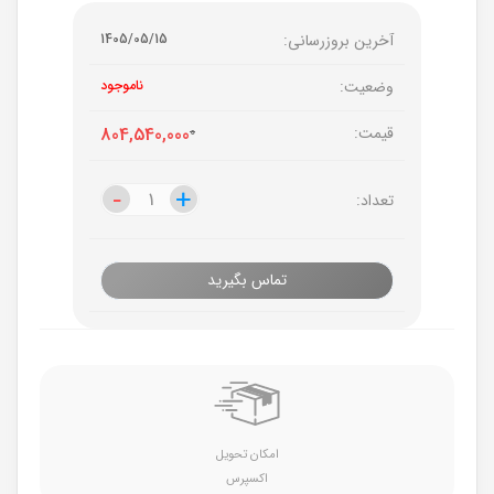
آخرین بروزرسانی:
1405/05/15
وضعیت:
ناموجود
قیمت:
0
804,540,000
-
-
+
+
تعداد:
تماس بگیرید
امکان تحویل
اکسپرس