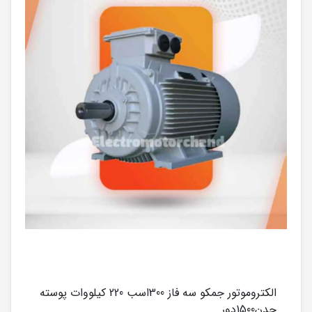
الکتروموتور جمکو سه فاز 300اسب 220 کیلووات پوسته
چدن1500دور