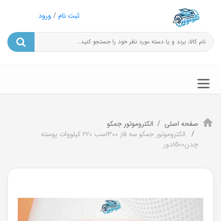
ثبت نام
/
ورود
صفحه اصلی
الکتروموتور جمکو
الکتروموتور جمکو سه فاز 300اسب 220 کیلووات پوسته
چدن1500دور