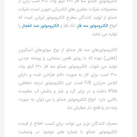
الکتروموتور جمکو سه فاز 220 کیلو وات 300 اسب یکی از
محصولات شرکت ماشین های الکتریکی جوین است؛ شرکت
جمکو از تولید کنندگان مطرح الکتروموتور ایرانی است که
انواع
الکتروموتور سه فاز
، تک فاز و
الکتروموتور ضد انفجار
را
تولید می نماید.
الکتروموتورهای سه فاز جمکو از نوع موتورهای آسنکرون
(القایی) بوده که با روتور قفس سنجابی و پوسته چدنی
تولید می شوند. الکتروموتور جمکو سه فاز 220 کیلو وات
300 اسب برای کار به صورت دائم طراحی شده و دارای
کلاس حرارتی F/B است. این الکتروموتور درجه حفاظتی
IP55 داشته و در برابر گرد و غبار و پاشش آب مقاومت
بالایی دارد. انواع الکتروموتور جمکو را می توان به صورت
پایه دار یا فلنج دار سفارش داد.
مصرف کنندگان عزیز می توانند برای کسب اطلاع از قیمت
الکتروموتور جمکو با شماره های موجود در وبسایت