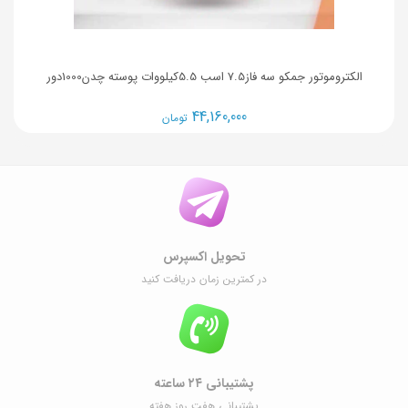
الکتروموتور جمکو سه فاز7.5 اسب 5.5کیلووات پوسته چدن1000دور
44,160,000
تومان
تحویل اکسپرس
در کمترین زمان دریافت کنید
پشتیبانی ۲۴ ساعته
پشتیبانی هفت روز هفته