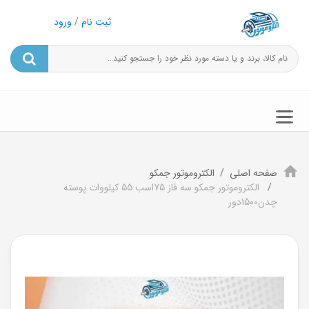
ثبت نام
/
ورود
صفحه اصلی
الکتروموتور جمکو
الکتروموتور جمکو سه فاز 75اسب 55 کیلووات پوسته
چدن1500دور