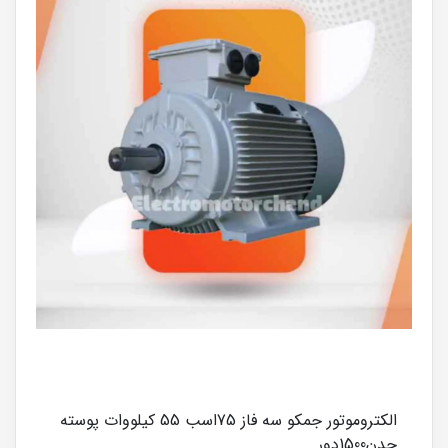
الکتروموتور جمکو سه فاز 75اسب 55 کیلووات پوسته
چدن1500دور