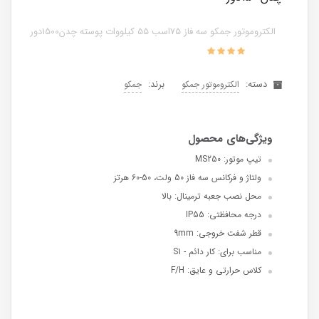
الکتروموتور جمکو سه فاز 75اسب 55 کیلووات پوسته چدن1500دور
دسته:
برند:
الکتروموتور جمکو
جمکو
تیپ موتور: MS250
ولتاژ و فرکانس سه فاز 50 ولت، 50-60 هرتز
محل نصب جعبه ترمینال: بالا
درجه محافظتی: IP55
قطر شفت خروجی: 9mm
مناسب برای: کار دائم - S1
کلاس حرارتی و عایق: F/H