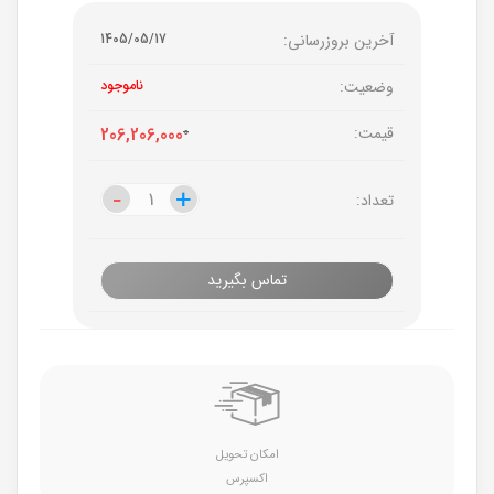
آخرین بروزرسانی:
1405/05/17
وضعیت:
ناموجود
قیمت:
0
206,206,000
-
-
+
+
تعداد:
تماس بگیرید
امکان تحویل
اکسپرس