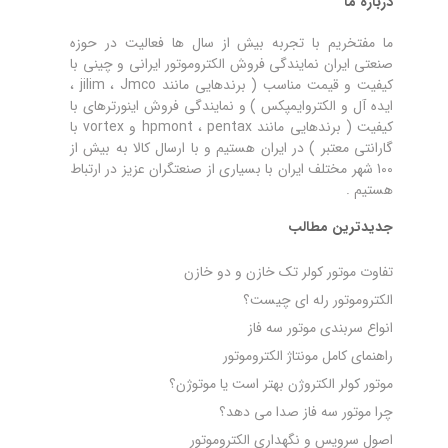
درباره ما
ما مفتخریم با تجربه بیش از سال ها فعالیت در حوزه
صنعتی ایران نمایندگی فروش الکتروموتور ایرانی و چینی با
کیفیت و قیمت مناسب ( برندهایی مانند jilim ، Jmco ،
ایده آل و الکتروایمپکس ) و نمایندگی فروش اینورترهای با
کیفیت ( برندهایی مانند hpmont ، pentax و vortex با
گارانتی معتبر ) در ایران هستیم و با ارسال کالا به بیش از
100 شهر مختلف ایران با بسیاری از صنعتگران عزیز در ارتباط
هستیم .
جدیدترین مطالب
تفاوت موتور کولر تک خازن و دو خازن
الکتروموتور رله‌ ای چیست؟
انواع سربندی موتور سه فاز
راهنمای کامل مونتاژ الکتروموتور
موتور کولر الکتروژن بهتر است یا موتوژن؟
چرا موتور سه فاز صدا می‌ دهد؟
اصول سرویس و نگهداری الکتروموتور