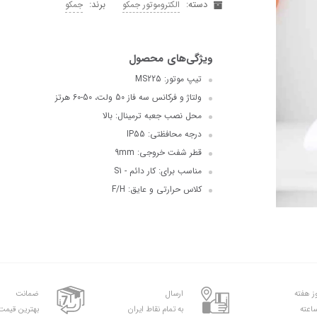
دسته:
برند:
الکتروموتور جمکو
جمکو
تیپ موتور: MS225
ولتاژ و فرکانس سه فاز 50 ولت، 50-60 هرتز
محل نصب جعبه ترمینال: بالا
درجه محافظتی: IP55
قطر شفت خروجی: 9mm
مناسب برای: کار دائم - S1
کلاس حرارتی و عایق: F/H
ارسال
ضمانت
به تمام نقاط ایران
بهترین قیمت 