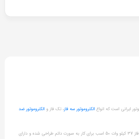
الکتروموتور سه فاز
، تک فاز و
الکتروموتور ضد
الکتروموتورهای سه فاز جمکو از نوع موتورهای آسنکرون (القایی) بوده که با روتور قفس سنجابی و پوسته چدنی تولید می شوند. الکتروموتور جمکو سه فاز 37 کیلو وات 50 اسب برای کار به صورت دائم طراحی شده و دارای