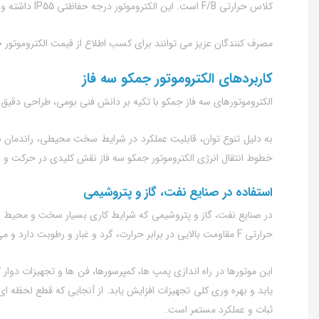
کلاس حرارتی F/B است. این الکتروموتور درجه حفاظتی IP55 داشته و در برابر گرد و غبار و پاشش آب مقاومت بالایی دارد. انواع الکتروموتور جمکو را می توان به صورت پایه دار یا فلنج دار سفارش داد.
مصرف کنندگان عزیز می توانند برای کسب اطلاع از قیمت الکتروموتور
کاربردهای الکتروموتور جمکو سه فاز
الکتروموتورهای سه فاز جمکو با تکیه بر دانش فنی بومی، طراحی دقیق و
به دلیل تنوع توان، قابلیت عملکرد در شرایط سخت محیطی، راندمان بالا
خطوط انتقال انرژی الکتروموتور جمکو سه فاز نقش کلیدی در حرکت و بهر
استفاده در صنایع نفت، گاز و پتروشیمی
حرارتی F مقاومت بالایی در برابر حرارت، گرد و غبار و رطوبت دارد و می‌ تواند به‌ راحتی در محیط‌ های پرچالش این صنایع به کار گرفته شود.
این موتورها در راه‌ اندازی پمپ‌ ها، کمپرسورها، فن‌ ها و تجهیزات دو
یابد و بهره‌ وری کلی تجهیزات افزایش یابد. از آنجایی که قطع لحظه‌ ا
ثبات و عملکرد مستمر است.