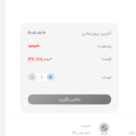
آخرین بروزرسانی:
1405/05/16
وضعیت:
ناموجود
قیمت:
0
146,718,000
-
-
+
+
تعداد:
تماس بگیرید
ضمانت
بازار
اصل بودن کالا