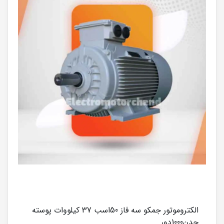
الکتروموتور جمکو سه فاز 50اسب 37 کیلووات پوسته
چدن1000دور