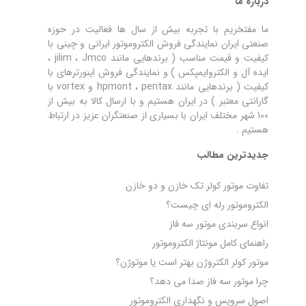
درباره ما
ما مفتخریم با تجربه بیش از سال ها فعالیت در حوزه
صنعتی ایران نمایندگی فروش الکتروموتور ایرانی و چینی با
کیفیت و قیمت مناسب ( برندهایی مانند jilim ، Jmco ،
ایده آل و الکتروایمپکس ) و نمایندگی فروش اینورترهای با
کیفیت ( برندهایی مانند hpmont ، pentax و vortex با
گارانتی معتبر ) در ایران هستیم و با ارسال کالا به بیش از
100 شهر مختلف ایران با بسیاری از صنعتگران عزیز در ارتباط
هستیم .
جدیدترین مطالب
تفاوت موتور کولر تک خازن و دو خازن
الکتروموتور رله‌ ای چیست؟
انواع سربندی موتور سه فاز
راهنمای کامل مونتاژ الکتروموتور
موتور کولر الکتروژن بهتر است یا موتوژن؟
چرا موتور سه فاز صدا می‌ دهد؟
اصول سرویس و نگهداری الکتروموتور