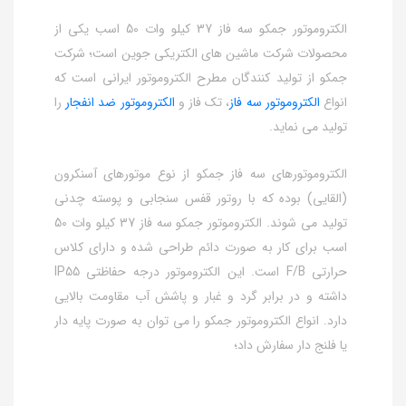
الکتروموتور جمکو سه فاز 37 کیلو وات 50 اسب یکی از
محصولات شرکت ماشین های الکتریکی جوین است؛ شرکت
جمکو از تولید کنندگان مطرح الکتروموتور ایرانی است که
انواع
الکتروموتور سه فاز
، تک فاز و
الکتروموتور ضد انفجار
را
تولید می نماید.
الکتروموتورهای سه فاز جمکو از نوع موتورهای آسنکرون
(القایی) بوده که با روتور قفس سنجابی و پوسته چدنی
تولید می شوند. الکتروموتور جمکو سه فاز 37 کیلو وات 50
اسب برای کار به صورت دائم طراحی شده و دارای کلاس
حرارتی F/B است. این الکتروموتور درجه حفاظتی IP55
داشته و در برابر گرد و غبار و پاشش آب مقاومت بالایی
دارد. انواع الکتروموتور جمکو را می توان به صورت پایه دار
یا فلنج دار سفارش داد؛