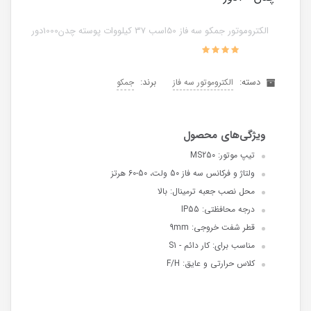
الکتروموتور جمکو سه فاز 50اسب 37 کیلووات پوسته چدن1000دور
دسته:
برند:
الکتروموتور سه فاز
جمکو
تیپ موتور: MS250
ولتاژ و فرکانس سه فاز 50 ولت، 50-60 هرتز
محل نصب جعبه ترمینال: بالا
درجه محافظتی: IP55
قطر شفت خروجی: 9mm
مناسب برای: کار دائم - S1
کلاس حرارتی و عایق: F/H