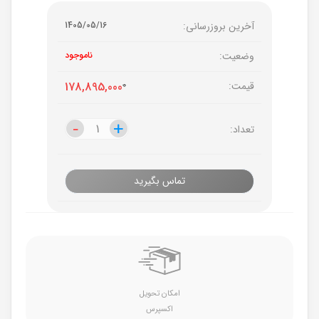
آخرین بروزرسانی:
1405/05/16
وضعیت:
ناموجود
قیمت:
0
178,895,000
-
-
+
+
تعداد:
تماس بگیرید
امکان تحویل
اکسپرس