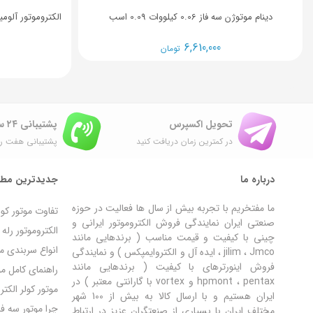
دینام موتوژن سه فاز 0.06 کیلووات 0.09 اسب
6,610,000
تومان
تحویل اکسپرس
پشتیبانی ۲۴ ساعته
در کمترین زمان دریافت کنید
پشتیبانی هفت رو
درباره ما
جدیدترین مطا
ما مفتخریم با تجربه بیش از سال ها فعالیت در حوزه
تفاوت موتور کو
صنعتی ایران نمایندگی فروش الکتروموتور ایرانی و
الکتروموتور رل
چینی با کیفیت و قیمت مناسب ( برندهایی مانند
انواع سربندی مو
jilim ، Jmco ، ایده آل و الکتروایمپکس ) و نمایندگی
فروش اینورترهای با کیفیت ( برندهایی مانند
راهنمای کامل مون
hpmont ، pentax و vortex با گارانتی معتبر ) در
موتور کولر الکت
ایران هستیم و با ارسال کالا به بیش از 100 شهر
چرا موتور سه ف
مختلف ایران با بسیاری از صنعتگران عزیز در ارتباط