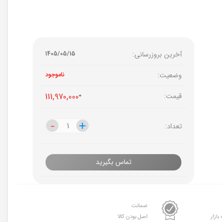
آخرین بروزرسانی:
1405/05/15
وضعیت:
ناموجود
قیمت:
0
111,970,000
-
-
+
+
تعداد:
تماس بگیرید
ضمانت
بازار
اصل بودن کالا