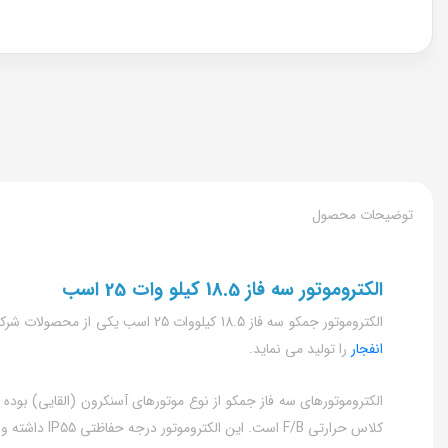
توضیحات محصول
الکتروموتور سه فاز 18.5 کیلو وات 25 اسب
الکتروموتور جمکو سه فاز 18.5 کیلووات 25 اسب یکی از محصولات شرکت ماشین های الکتریکی جوین است؛ شرکت جمکو از تولید کنندگان مطرح الکتروموتور ایرانی است که انواع
انفجار
را تولید می نماید.
کلاس حرارتی F/B است. این الکتروموتور درجه حفاظتی IP55 داشته و در برابر گرد و غبار و پاشش آب مقاومت بالایی دارد. انواع الکتروموتور جمکو را می توان به صورت پایه دار یا فلنج دار سفارش داد.