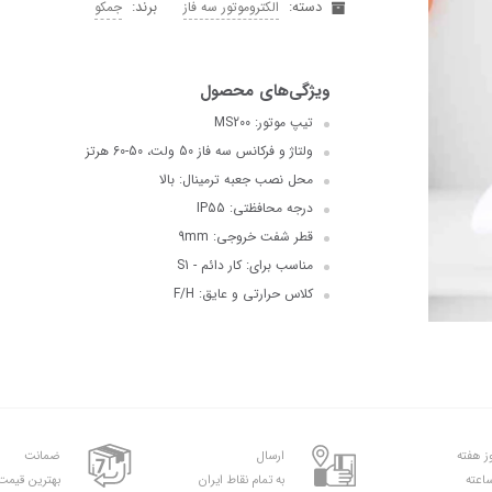
دسته:
برند:
الکتروموتور سه فاز
جمکو
تیپ موتور: MS200
ولتاژ و فرکانس سه فاز 50 ولت، 50-60 هرتز
محل نصب جعبه ترمینال: بالا
درجه محافظتی: IP55
قطر شفت خروجی: 9mm
مناسب برای: کار دائم - S1
کلاس حرارتی و عایق: F/H
ارسال
ضمانت
به تمام نقاط ایران
بهترین قیمت 