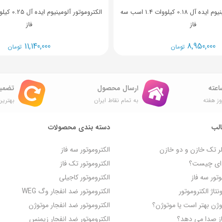
الکتروموتور آلومینیوم ایده آل 0.18 کیلووات 1.4 اسب سه
فاز
فاز
11,140,000
8,950,000
تومان
تومان
ارسال محصول
تضمی
ز هفته
به تمام نقاط ایران
بهترین
لب
دسته بندی محصولات
لر تک خازن و دو خازن
الکتروموتور سه فاز
ه‌ ای چیست؟
الکتروموتور تک فاز
تور سه فاز
الکتروموتور کاجیلی
تاژ الکتروموتور
الکتروموتور ضد انفجار وگ WEG
روژن بهتر است یا موتوژن؟
الکتروموتور ضد انفجار موتوژن
از صدا می‌ دهد؟
الکتروموتور ضد انفجار زیمنس