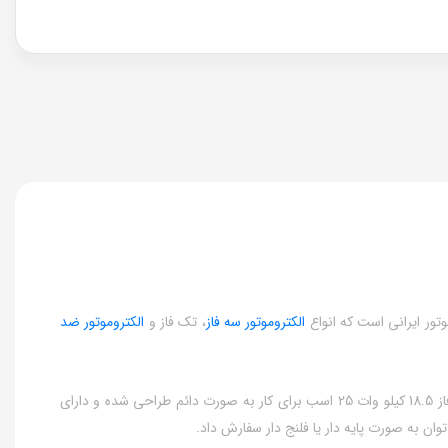
الکتروموتور سه فاز
، تک فاز و
الکتروموتور ضد
الکتروموتورهای سه فاز جمکو از نوع موتورهای آسنکرون (القایی) بوده که با روتور قفس سنجابی و پوسته چدنی تولید می شوند. الکتروموتور جمکو سه فاز 18.5 کیلو وات 25 اسب برای کار به صورت دائم طراحی شده و دارای