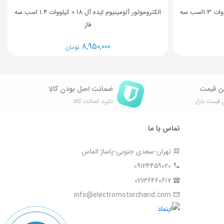
الکتروموتور آلومینیوم ایده آل 0.25 کیلووات 1.3اسب سه
الکتروموتور آلومینیوم ایده آل 0.18 کیلووات 1.4 اسب سه
فاز
8,950,000
تومان
ن قیمت
ضمانت اصل ‌بودن کالا
 قیمت بازار
تایید اصالت کالا
تماس با ما
تهران-سعدی جنوبی-پاساژ الماس
09124459020
02136460617
info@electromotorchand.com