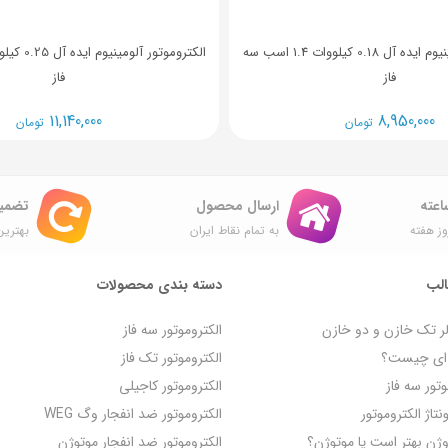
الکتروموتور آلومینیوم ایده آل 0.18 کیلووات 1.4 اسب سه
فاز
فاز
11,140,000
8,950,000
تومان
تومان
ارسال محصول
تضمی
ز هفته
به تمام نقاط ایران
بهترین
لب
دسته بندی محصولات
لر تک خازن و دو خازن
الکتروموتور سه فاز
ه‌ ای چیست؟
الکتروموتور تک فاز
تور سه فاز
الکتروموتور کاجیلی
تاژ الکتروموتور
الکتروموتور ضد انفجار وگ WEG
روژن بهتر است یا موتوژن؟
الکتروموتور ضد انفجار موتوژن