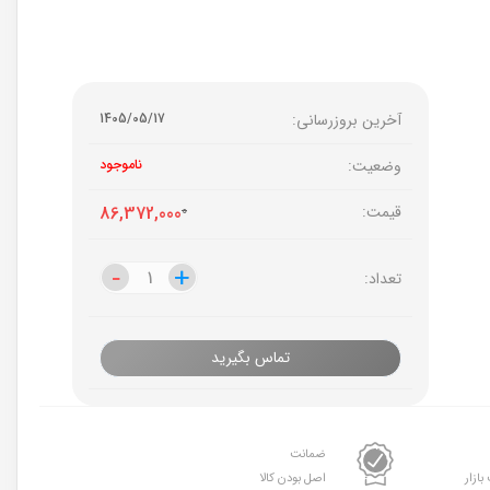
آخرین بروزرسانی:
1405/05/17
وضعیت:
ناموجود
قیمت:
0
86,372,000
-
-
+
+
تعداد:
تماس بگیرید
ضمانت
بازار
اصل بودن کالا