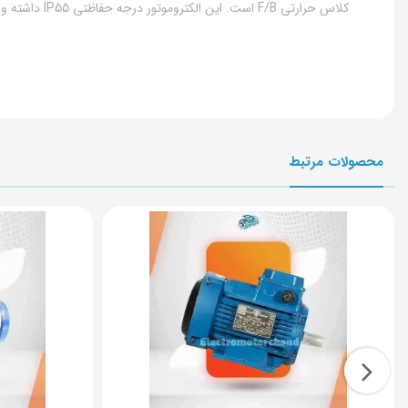
کلاس حرارتی F/B است. این الکتروموتور درجه حفاظتی IP55 داشته و در برابر گرد و غبار و پاشش آب مقاومت بالایی دارد. انواع الکتروموتور جمکو را می توان به صورت پایه دار یا فلنج دار سفارش داد؛
محصولات مرتبط