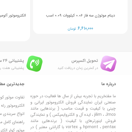
دینام موتوژن سه فاز 0.06 کیلووات 0.09 اسب
6,610,000
تومان
تحویل اکسپرس
پشتیبانی ۲۴ ساعته
در کمترین زمان دریافت کنید
پشتیبانی هفت رو
درباره ما
جدیدترین مطا
ما مفتخریم با تجربه بیش از سال ها فعالیت در حوزه
تفاوت موتور کو
صنعتی ایران نمایندگی فروش الکتروموتور ایرانی و
الکتروموتور رل
چینی با کیفیت و قیمت مناسب ( برندهایی مانند
انواع سربندی مو
jilim ، Jmco ، ایده آل و الکتروایمپکس ) و نمایندگی
فروش اینورترهای با کیفیت ( برندهایی مانند
راهنمای کامل مون
hpmont ، pentax و vortex با گارانتی معتبر ) در
موتور کولر الکت