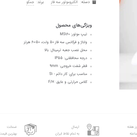
دسته:
برند:
الکتروموتور سه فاز
جمکو
تیپ موتور: MS160
ولتاژ و فرکانس سه فاز 50 ولت، 50-60 هرتز
محل نصب جعبه ترمینال: بالا
درجه محافظتی: IP55
قطر شفت خروجی: 9mm
مناسب برای: کار دائم - S1
کلاس حرارتی و عایق: F/H
ارسال
ضمانت
به تمام نقاط ایران
بهترین قیمت 