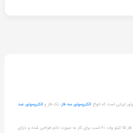
الکتروموتور سه فاز
، تک فاز و
الکتروموتور ضد
الکتروموتورهای سه فاز جمکو از نوع موتورهای آسنکرون (القایی) بوده که با روتور قفس سنجابی و پوسته چدنی تولید می شوند. الکتروموتور جمکو سه فاز 15 کیلو وات 20 اسب برای کار به صورت دائم طراحی شده و دارای