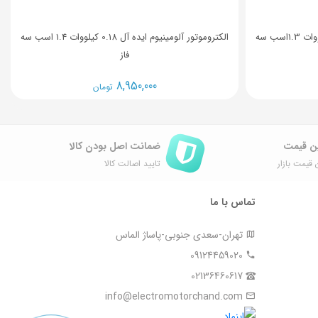
الکتروموتور آلومینیوم ایده آل 0.25 کیلووات 1.3اسب سه
الکتروموتور آلومینیوم ایده آل 0.18 کیلووات 1.4 اسب سه
فاز
8,950,000
تومان
ن قیمت
ضمانت اصل ‌بودن کالا
 قیمت بازار
تایید اصالت کالا
تماس با ما
تهران-سعدی جنوبی-پاساژ الماس
09124459020
02136460617
info@electromotorchand.com