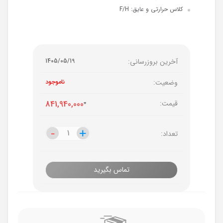
کلاس حرارتی و عایق: F/H
آخرین بروزرسانی:
1405/05/19
وضعیت:
ناموجود
قیمت:
0
841,940,000
-
-
+
+
تعداد:
تماس بگیرید