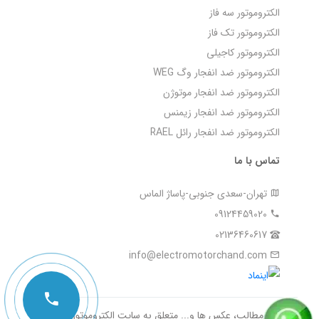
الکتروموتور سه فاز
الکتروموتور تک فاز
الکتروموتور کاجیلی
الکتروموتور ضد انفجار وگ WEG
الکتروموتور ضد انفجار موتوژن
الکتروموتور ضد انفجار زیمنس
الکتروموتور ضد انفجار رائل RAEL
تماس با ما
تهران-سعدی جنوبی-پاساژ الماس
09124459020
02136460617
info@electromotorchand.com
تمامی مطالب، عکس ها و... متعلق به سایت الکتروموتورچند می