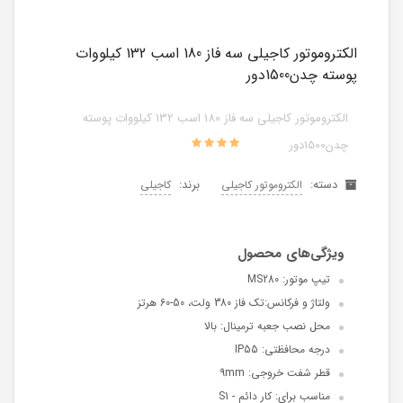
الکتروموتور کاجیلی سه فاز 180 اسب 132 کیلووات
پوسته چدن1500دور
الکتروموتور کاجیلی سه فاز 180 اسب 132 کیلووات پوسته
چدن1500دور
دسته:
برند:
الکتروموتور کاجیلی
کاجیلی
تیپ موتور: MS280
ولتاژ و فرکانس:تک فاز 380 ولت، 50-60 هرتز
محل نصب جعبه ترمینال: بالا
درجه محافظتی: IP55
قطر شفت خروجی: 9mm
مناسب برای: کار دائم - S1