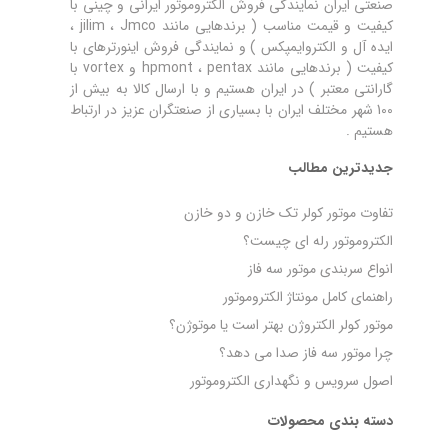
صنعتی ایران نمایندگی فروش الکتروموتور ایرانی و چینی با
کیفیت و قیمت مناسب ( برندهایی مانند jilim ، Jmco ،
ایده آل و الکتروایمپکس ) و نمایندگی فروش اینورترهای با
کیفیت ( برندهایی مانند hpmont ، pentax و vortex با
گارانتی معتبر ) در ایران هستیم و با ارسال کالا به بیش از
100 شهر مختلف ایران با بسیاری از صنعتگران عزیز در ارتباط
هستیم .
جدیدترین مطالب
تفاوت موتور کولر تک خازن و دو خازن
الکتروموتور رله‌ ای چیست؟
انواع سربندی موتور سه فاز
راهنمای کامل مونتاژ الکتروموتور
موتور کولر الکتروژن بهتر است یا موتوژن؟
چرا موتور سه فاز صدا می‌ دهد؟
اصول سرویس و نگهداری الکتروموتور
دسته بندی محصولات