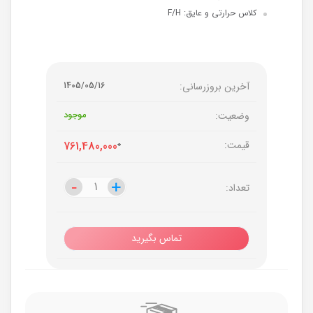
کلاس حرارتی و عایق: F/H
آخرین بروزرسانی:
1405/05/16
وضعیت:
موجود
قیمت:
0
761,480,000
-
-
+
+
تعداد:
تماس بگیرید