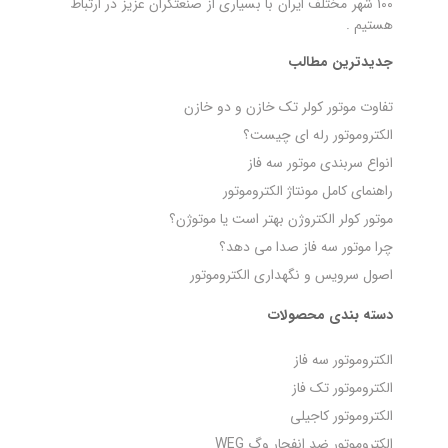
100 شهر مختلف ایران با بسیاری از صنعتگران عزیز در ارتباط
هستیم .
جدیدترین مطالب
تفاوت موتور کولر تک خازن و دو خازن
الکتروموتور رله‌ ای چیست؟
انواع سربندی موتور سه فاز
راهنمای کامل مونتاژ الکتروموتور
موتور کولر الکتروژن بهتر است یا موتوژن؟
چرا موتور سه فاز صدا می‌ دهد؟
اصول سرویس و نگهداری الکتروموتور
دسته بندی محصولات
الکتروموتور سه فاز
الکتروموتور تک فاز
الکتروموتور کاجیلی
الکتروموتور ضد انفجار وگ WEG