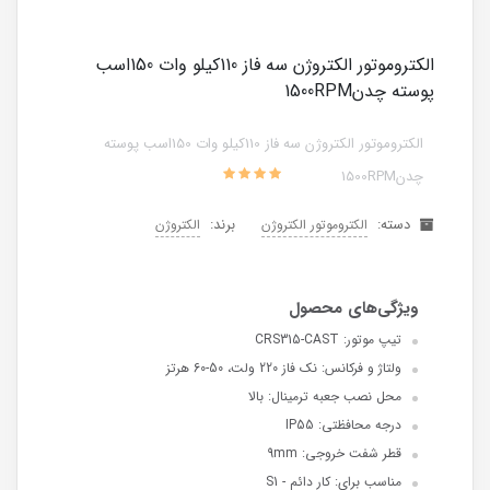
الکتروموتور الکتروژن سه فاز 110کیلو وات 150اسب
پوسته چدن1500RPM
الکتروموتور الکتروژن سه فاز 110کیلو وات 150اسب پوسته
چدن1500RPM
دسته:
برند:
الکتروموتور الکتروژن
الکتروژن
تیپ موتور: CRS315-CAST
ولتاژ و فرکانس: نک فاز 220 ولت، 50-60 هرتز
محل نصب جعبه ترمینال: بالا
درجه محافظتی: IP55
قطر شفت خروجی: 9mm
مناسب برای: کار دائم - S1