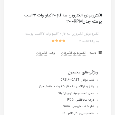
الکتروموتور الکتروژن سه فاز 30کیلو وات 22اسب
پوسته چدن3000RPM
الکتروموتور الکتروژن سه فاز 30کیلو وات 22اسب پوسته
چدن3000RPM
دسته:
برند:
الکتروموتور الکتروژن
الکتروژن
تیپ موتور: CRS180-CAST
ولتاژ و فرکانس: نک فاز 220 ولت، 50-60 هرتز
محل نصب جعبه ترمینال: بالا
درجه محافظتی: IP55
قطر شفت خروجی: 9mm
مناسب برای: کار دائم - S1