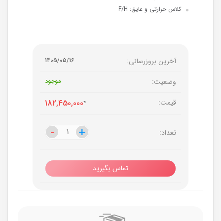
کلاس حرارتی و عایق: F/H
آخرین بروزرسانی:
1405/05/16
وضعیت:
موجود
قیمت:
0
182,450,000
-
-
+
+
تعداد:
تماس بگیرید