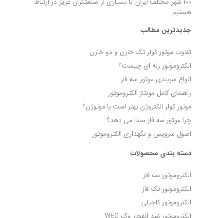
100 شهر مختلف ایران با بسیاری از صنعتگران عزیز در ارتباط
هستیم .
جدیدترین مطالب
تفاوت موتور کولر تک خازن و دو خازن
الکتروموتور رله‌ ای چیست؟
انواع سربندی موتور سه فاز
راهنمای کامل مونتاژ الکتروموتور
موتور کولر الکتروژن بهتر است یا موتوژن؟
چرا موتور سه فاز صدا می‌ دهد؟
اصول سرویس و نگهداری الکتروموتور
دسته بندی محصولات
الکتروموتور سه فاز
الکتروموتور تک فاز
الکتروموتور کاجیلی
الکتروموتور ضد انفجار وگ WEG