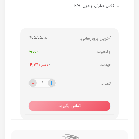
کلاس حرارتی و عایق: F/H
آخرین بروزرسانی:
1405/05/18
وضعیت:
موجود
قیمت:
0
16,310,000
-
-
+
+
تعداد:
تماس بگیرید