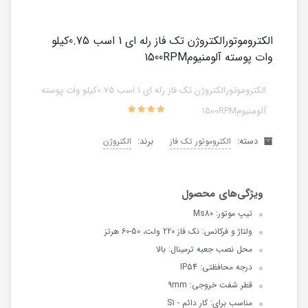
الکتروموتورالکتروژن تک فاز رله ای 1 اسب 0.75کیلو
وات پوسته آلومنیوم1500RPM
الکتروموتورالکتروژن تک فاز رله ای 1 اسب 0.75کیلو وات پوسته
آلومنیوم1500RPM
دسته:
برند:
الکتروموتور تک فاز
الکتروژن
تیپ موتور: Ms80
ولتاژ و فرکانس: نک فاز 220 ولت، 50-60 هرتز
محل نصب جعبه ترمینال: بالا
درجه محافظتی: IP54
قطر شفت خروجی: 9mm
مناسب برای: کار دائم - S1