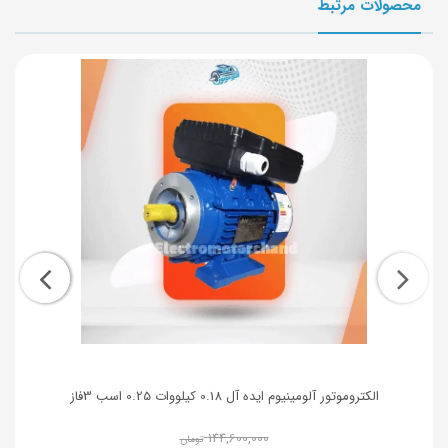
محصولات مرتبط
الکتروموتور آلومینیوم ایده آل 0.18 کیلووات 0.25 اسب 3فاز
144,600,000
تومان