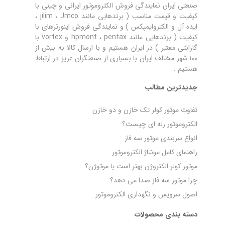
صنعتی ایران نمایندگی فروش الکتروموتور ایرانی و چینی با
کیفیت و قیمت مناسب ( برندهایی مانند jilim ، Jmco ،
ایده آل و الکتروایمپکس ) و نمایندگی فروش اینورترهای با
کیفیت ( برندهایی مانند hpmont ، pentax و vortex با
گارانتی معتبر ) در ایران هستیم و با ارسال کالا به بیش از
100 شهر مختلف ایران با بسیاری از صنعتگران عزیز در ارتباط
هستیم .
جدیدترین مطالب
تفاوت موتور کولر تک خازن و دو خازن
الکتروموتور رله‌ ای چیست؟
انواع سربندی موتور سه فاز
راهنمای کامل مونتاژ الکتروموتور
موتور کولر الکتروژن بهتر است یا موتوژن؟
چرا موتور سه فاز صدا می‌ دهد؟
اصول سرویس و نگهداری الکتروموتور
دسته بندی محصولات