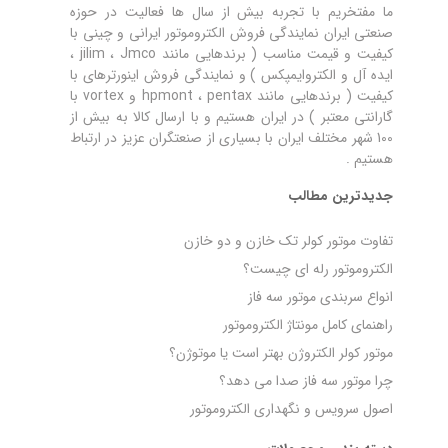
ما مفتخریم با تجربه بیش از سال ها فعالیت در حوزه
صنعتی ایران نمایندگی فروش الکتروموتور ایرانی و چینی با
کیفیت و قیمت مناسب ( برندهایی مانند jilim ، Jmco ،
ایده آل و الکتروایمپکس ) و نمایندگی فروش اینورترهای با
کیفیت ( برندهایی مانند hpmont ، pentax و vortex با
گارانتی معتبر ) در ایران هستیم و با ارسال کالا به بیش از
100 شهر مختلف ایران با بسیاری از صنعتگران عزیز در ارتباط
هستیم .
جدیدترین مطالب
تفاوت موتور کولر تک خازن و دو خازن
الکتروموتور رله‌ ای چیست؟
انواع سربندی موتور سه فاز
راهنمای کامل مونتاژ الکتروموتور
موتور کولر الکتروژن بهتر است یا موتوژن؟
چرا موتور سه فاز صدا می‌ دهد؟
اصول سرویس و نگهداری الکتروموتور