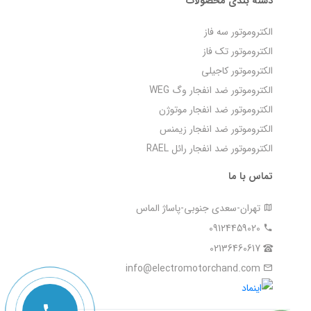
دسته بندی محصولات
الکتروموتور سه فاز
الکتروموتور تک فاز
الکتروموتور کاجیلی
الکتروموتور ضد انفجار وگ WEG
الکتروموتور ضد انفجار موتوژن
الکتروموتور ضد انفجار زیمنس
الکتروموتور ضد انفجار رائل RAEL
تماس با ما
تهران-سعدی جنوبی-پاساژ الماس
09124459020
02136460617
info@electromotorchand.com