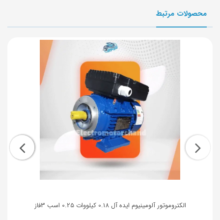
محصولات مرتبط
الکتروموتور آلومینیوم ایده آل 0.18 کیلووات 0.25 اسب 3فاز