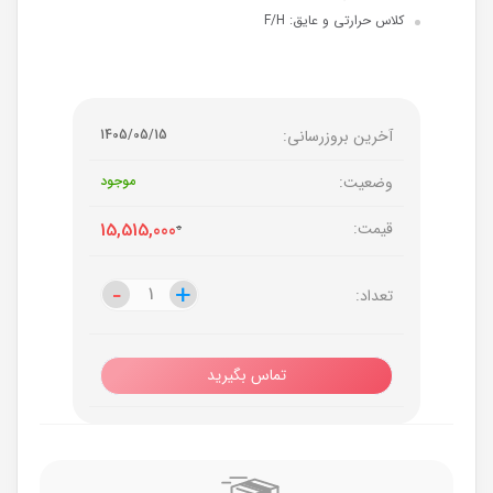
کلاس حرارتی و عایق: F/H
آخرین بروزرسانی:
1405/05/15
وضعیت:
موجود
قیمت:
0
15,515,000
-
-
+
+
تعداد:
تماس بگیرید