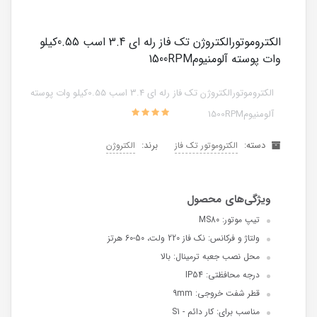
الکتروموتورالکتروژن تک فاز رله ای 3.4 اسب 0.55کیلو
وات پوسته آلومنیوم1500RPM
الکتروموتورالکتروژن تک فاز رله ای 3.4 اسب 0.55کیلو وات پوسته
آلومنیوم1500RPM
دسته:
برند:
الکتروموتور تک فاز
الکتروژن
تیپ موتور: MS80
ولتاژ و فرکانس: نک فاز 220 ولت، 50-60 هرتز
محل نصب جعبه ترمینال: بالا
درجه محافظتی: IP54
قطر شفت خروجی: 9mm
مناسب برای: کار دائم - S1