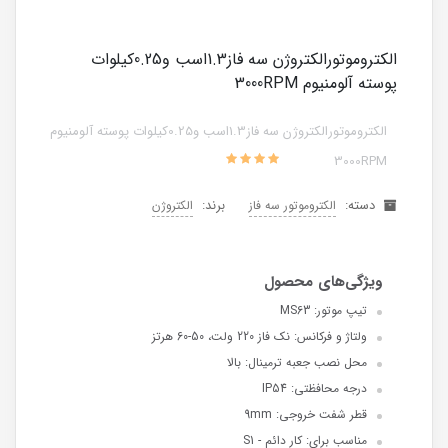
الکتروموتورالکتروژن سه فاز1.3اسب و0.25کیلوات
پوسته آلومنیوم 3000RPM
الکتروموتورالکتروژن سه فاز1.3اسب و0.25کیلوات پوسته آلومنیوم
3000RPM
دسته:
برند:
الکتروموتور سه فاز
الکتروژن
تیپ موتور: MS63
ولتاژ و فرکانس: نک فاز 220 ولت، 50-60 هرتز
محل نصب جعبه ترمینال: بالا
درجه محافظتی: IP54
قطر شفت خروجی: 9mm
مناسب برای: کار دائم - S1