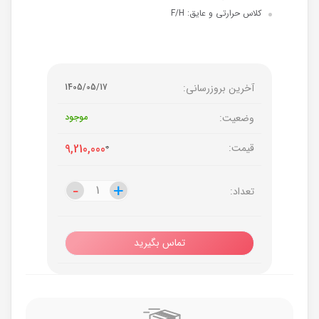
کلاس حرارتی و عایق: F/H
آخرین بروزرسانی:
1405/05/17
وضعیت:
موجود
قیمت:
0
9,210,000
-
-
+
+
تعداد:
تماس بگیرید