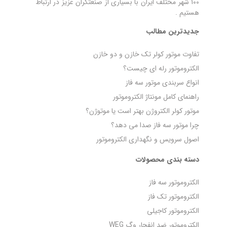
100 شهر مختلف ایران با بسیاری از صنعتگران عزیز در ارتباط
هستیم .
جدیدترین مطالب
تفاوت موتور کولر تک خازن و دو خازن
الکتروموتور رله‌ ای چیست؟
انواع سربندی موتور سه فاز
راهنمای کامل مونتاژ الکتروموتور
موتور کولر الکتروژن بهتر است یا موتوژن؟
چرا موتور سه فاز صدا می‌ دهد؟
اصول سرویس و نگهداری الکتروموتور
دسته بندی محصولات
الکتروموتور سه فاز
الکتروموتور تک فاز
الکتروموتور کاجیلی
الکتروموتور ضد انفجار وگ WEG