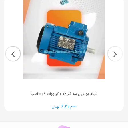
دینام موتوژن سه فاز 0.06 کیلووات 0.09 اسب
6,610,000
تومان