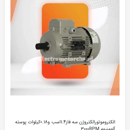
الکتروموتورالکتروژن سه فاز1.4اسب و0.18کیلوات پوسته
آلومنیوم 3000RPM