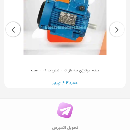
دینام موتوژن سه فاز 0.06 کیلووات 0.09 اسب
6,610,000
تومان
تحویل اکسپرس