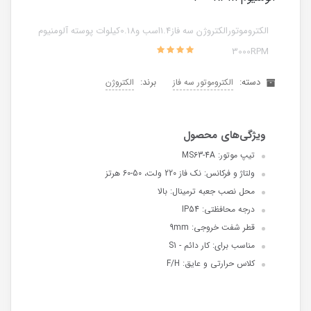
الکتروموتورالکتروژن سه فاز1.4اسب و0.18کیلوات پوسته آلومنیوم
3000RPM
دسته:
برند:
الکتروموتور سه فاز
الکتروژن
تیپ موتور: MS63-4A
ولتاژ و فرکانس: نک فاز 220 ولت، 50-60 هرتز
محل نصب جعبه ترمینال: بالا
درجه محافظتی: IP54
قطر شفت خروجی: 9mm
مناسب برای: کار دائم - S1
کلاس حرارتی و عایق: F/H