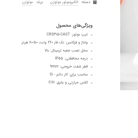
دسته:
برند:
الکتروموتور موتوژن
موتوژن
تیپ موتور: CRS315-CAST
ولتاژ و فرکانس: نک فاز 220 ولت، 50-60 هرتز
محل نصب جعبه ترمینال: بالا
درجه محافظتی: IP55
قطر شفت خروجی: 9mm
مناسب برای: کار دائم - S1
کلاس حرارتی و عایق: F/H