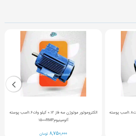
الکتروموتور موتوژن سه فاز 0.09 کیلو وات1.8اسب پوسته
الکتروموتور موتوژن سه فاز 0.12 کیلو وات1.6اسب پوسته
آلومینیوم1500RMP
8,750,000
تومان