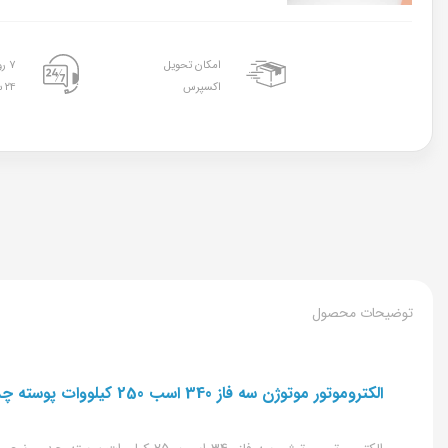
امکان تحویل
۷ روز هفته
اکسپرس
۲۴ ساعته
توضیحات محصول
الکتروموتور موتوژن سه فاز 340 اسب 250 کیلووات پوسته چدنی