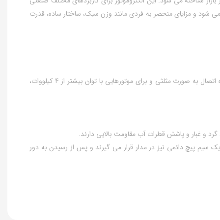
ر موتوژن نیز در بازار شناخته می شود. این الکتروموتور برای کاربردهای مختلف صنعتی
می شود و مزایای منحصر به فردی مانند وزن سبک، ساختار ساده، قدرت
نحوه اتصال و سربندی الکتروموتورموتوژن سه فاز 340 اسب 250 کیلووات پوسته چدن به طور کلی برای الکتروموتورهای موتوژن تا توان 3 کیلووات، نحوه اتصال به صورت مثلثی و برای موتورهایی با توان بیشتر از 4 کیلووات،
و یک سیم پیچ دائمی نیز در مدار قرار می گیرند و پس از رسیدن به دور