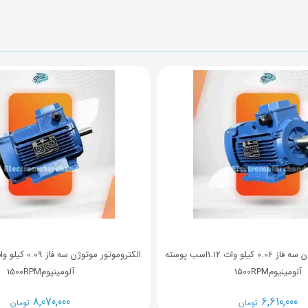
الکتروموتور موتوژن سه فاز 0.06 کیلو وات 1.12اسب پوسته
آلومینیوم1500RPM
آلومینیوم1500RPM
8,070,000
6,610,000
تومان
تومان