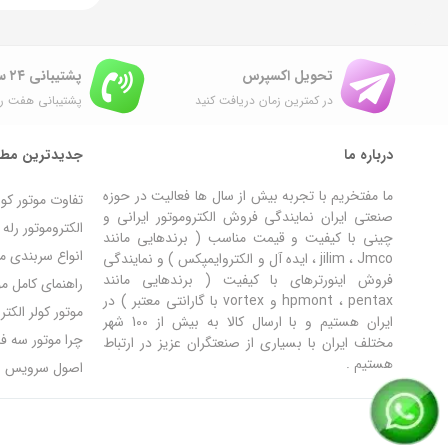
تحویل اکسپرس
پشتیبانی ۲۴ ساعته
در کمترین زمان دریافت کنید
پشتیبانی هفت رو
درباره ما
جدیدترین مطا
ما مفتخریم با تجربه بیش از سال ها فعالیت در حوزه
تفاوت موتور کو
صنعتی ایران نمایندگی فروش الکتروموتور ایرانی و
الکتروموتور رل
چینی با کیفیت و قیمت مناسب ( برندهایی مانند
انواع سربندی مو
jilim ، Jmco ، ایده آل و الکتروایمپکس ) و نمایندگی
فروش اینورترهای با کیفیت ( برندهایی مانند
راهنمای کامل مون
hpmont ، pentax و vortex با گارانتی معتبر ) در
موتور کولر الکت
ایران هستیم و با ارسال کالا به بیش از 100 شهر
چرا موتور سه ف
مختلف ایران با بسیاری از صنعتگران عزیز در ارتباط
هستیم .
اصول سرویس و ن