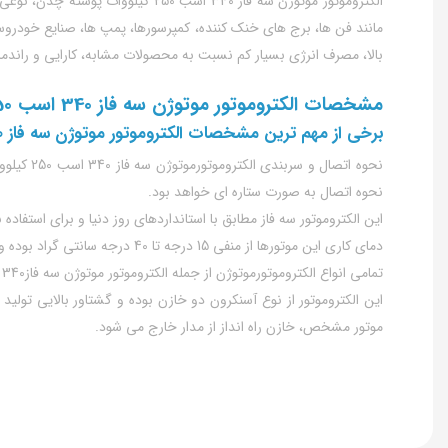
الکتروموتور موتوژن سه فاز 340 اس
مانند فن ها، برج های خنک کننده، کمپرسورها، پمپ ها، صنایع خودرو
بالا، مصرف انرژی بسیار کم نسبت به محصولات مشابه، کارایی و راندمان
مشخصات الکتروموتور موتوژن سه فاز 340 اسب 250 کیلووات پوسته چدن
برخی از مهم ترین مشخصات الکتروموتور موتوژن سه فاز 340 اسب 250 کیلووات پوسته چدن به شرح زیر است:
نحوه اتصال به صورت ستاره ای خواهد بود.
این الکتروموتور سه فاز مطابق با استانداردهای روز دنیا و برای استفاده به صورت مداوم (S1
دمای کاری این موتورها از منفی 15 درجه تا 40 درجه سانتی گراد بوده و پیشنهاد می شود در ارتفاع بیشتر از 1000 متر از سطح دریا استفاده نشوند.
تمامی انواع الکتروموتورموتوژن از جمله الکتروموتور موتوژن سه فاز340 اسب 250کیلووات پوسته چدن دارای استاندارد محفاظتی IP55 بوده و در برابر نفوذ گرد و غبار و پاشش قطرات آب مقاومت بالایی دارند.
این الکتروموتور از نوع آسنکرون دو خازن بوده و گشتاور بالایی تولید
موتور مشخص، خازن راه انداز از مدار خارج می شود.