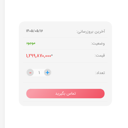
آخرین بروزرسانی:
1405/05/16
وضعیت:
موجود
قیمت:
0
1,299,870,000
-
-
+
+
تعداد:
تماس بگیرید