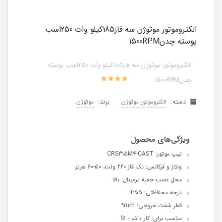
الکتروموتور موتوژن سه فاز185کیلو وات 250اسب
پوسته چدن1500RPM
الکتروموتور موتوژن سه فاز185کیلو وات 250اسب پوسته
چدن1500RPM
دسته:
برند:
الکتروموتور موتوژن
موتوژن
تیپ موتور: CRS315M4-CAST
ولتاژ و فرکانس: نک فاز 220 ولت، 50-60 هرتز
محل نصب جعبه ترمینال: بالا
درجه محافظتی: IP55
قطر شفت خروجی: 9mm
مناسب برای: کار دائم - S1