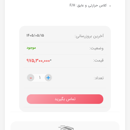
کلاس حرارتی و عایق: F/H
آخرین بروزرسانی:
1405/05/15
وضعیت:
موجود
قیمت:
0
975,300,000
-
-
+
+
تعداد:
تماس بگیرید