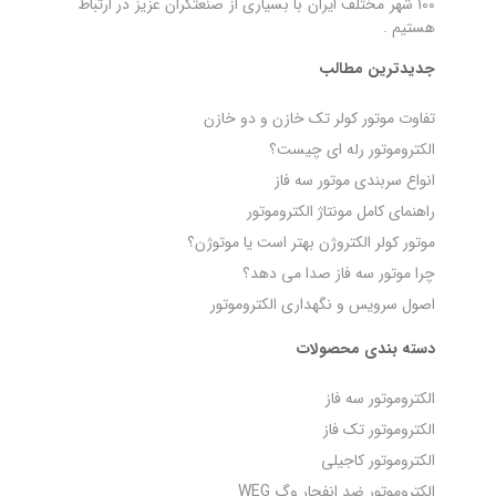
100 شهر مختلف ایران با بسیاری از صنعتگران عزیز در ارتباط
هستیم .
جدیدترین مطالب
تفاوت موتور کولر تک خازن و دو خازن
الکتروموتور رله‌ ای چیست؟
انواع سربندی موتور سه فاز
راهنمای کامل مونتاژ الکتروموتور
موتور کولر الکتروژن بهتر است یا موتوژن؟
چرا موتور سه فاز صدا می‌ دهد؟
اصول سرویس و نگهداری الکتروموتور
دسته بندی محصولات
الکتروموتور سه فاز
الکتروموتور تک فاز
الکتروموتور کاجیلی
الکتروموتور ضد انفجار وگ WEG