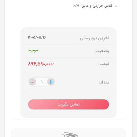
کلاس حرارتی و عایق: F/H
آخرین بروزرسانی:
1405/05/16
وضعیت:
موجود
قیمت:
0
894,590,000
-
-
+
+
تعداد:
تماس بگیرید