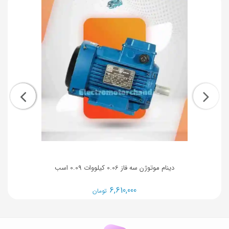
دینام موتوژن سه فاز 0.06 کیلووات 0.09 اسب
6,610,000
تومان