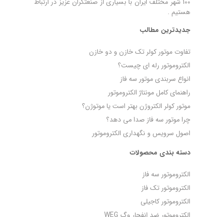
100 شهر مختلف ایران با بسیاری از صنعتگران عزیز در ارتباط
هستیم .
جدیدترین مطالب
تفاوت موتور کولر تک خازن و دو خازن
الکتروموتور رله‌ ای چیست؟
انواع سربندی موتور سه فاز
راهنمای کامل مونتاژ الکتروموتور
موتور کولر الکتروژن بهتر است یا موتوژن؟
چرا موتور سه فاز صدا می‌ دهد؟
اصول سرویس و نگهداری الکتروموتور
دسته بندی محصولات
الکتروموتور سه فاز
الکتروموتور تک فاز
الکتروموتور کاجیلی
الکتروموتور ضد انفجار وگ WEG