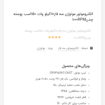
الکتروموتور موتوژن سه فاز110کیلو وات 150اسب پوسته
چدن1000RPM
الکتروموتور موتوژن سه فاز110کیلو وات 150اسب پوسته
چدن1000RPM
دسته:
برند:
الکتروموتور سه فاز
موتوژن
تیپ موتور: CRS315S6C-CAST
ولتاژ و فرکانس: نک فاز 220 ولت، 50-60 هرتز
محل نصب جعبه ترمینال: بالا
درجه محافظتی: IP55
قطر شفت خروجی: 9mm
مناسب برای: کار دائم - S1