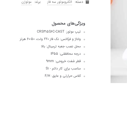
دسته:
برند:
الکتروموتور سه فاز
موتوژن
تیپ موتور: CRS315S6C-CAST
ولتاژ و فرکانس: نک فاز 220 ولت، 50-60 هرتز
محل نصب جعبه ترمینال: بالا
درجه محافظتی: IP55
قطر شفت خروجی: 9mm
مناسب برای: کار دائم - S1
کلاس حرارتی و عایق: F/H