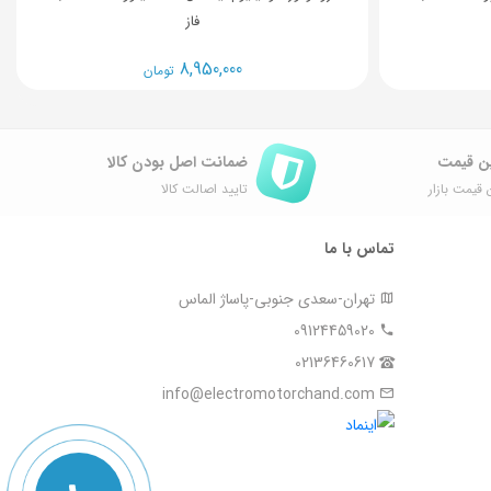
فاز
8,950,000
تومان
ن قیمت
ضمانت اصل ‌بودن کالا
 قیمت بازار
تایید اصالت کالا
تماس با ما
تهران-سعدی جنوبی-پاساژ الماس
09124459020
02136460617
info@electromotorchand.com