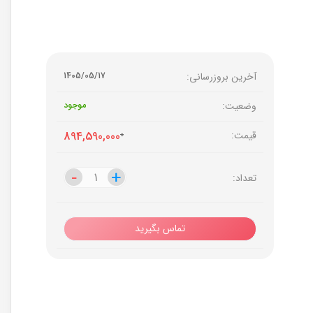
آخرین بروزرسانی:
1405/05/17
وضعیت:
موجود
قیمت:
0
894,590,000
-
-
+
+
تعداد:
تماس بگیرید