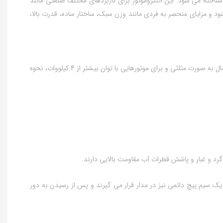
 نیز در بازار شناخته می شود. این الکتروموتور برای کاربردهای مختلف صنعتی مانند
 و مزایای منحصر به فردی مانند وزن سبک، ساختار ساده، قدرت بالا،
●نحوه اتصال و سربندی الکتروموتورموتوژن سه فاز 150اسب 110کیلووات پوسته چدن به طور کلی برای الکتروموتورهای موتوژن تا توان 3 کیلووات، نحوه اتصال به صورت مثلثی و برای موتورهایی با توان بیشتر از 4 کیلووات، نحوه
و یک سیم پیچ دائمی نیز در مدار قرار می گیرند و پس از رسیدن به دور