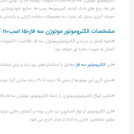
الکتروموتور موتوژن سه فاز150اسب110کیل
فن ها، برج های خنک کننده، کمپرسورها، پمپ ها، صنایع خودروسازی و
مصرف انرژی بسیار کم نسبت به محصولات مشابه، کارایی و راندمان بالا
مشخصات الکتروموتور موتوژن سه فاز150 اسب110 کیلووات پوسته چدن
اتصال به صورت ستاره ای خواهد بود.
●این
الکتروموتور سه فاز
مطابق با استانداردهای روز دنیا و برای استفاده به صورت مداوم 
●دمای کاری این موتورها از منفی 15 درجه تا 40 درجه سانتی گراد بوده و پیشنهاد می شود در ارتفاع بیشتر از 1000 متر از سطح دریا استفاده نشوند.
●تمامی انواع الکتروموتورموتوژن از جمله الکتروموتور موتوژن سه فاز150 اسب 110کیلووات پوسته چدن دارای استاندارد محفاظتی IP55 بوده و در برابر نفوذ گرد و غبار و پاشش قطرات آب مقاومت بالایی دارند.
●این الکتروموتور از نوع آسنکرون دو خازن بوده و گشتاور بالایی تولی
موتور مشخص، خازن راه انداز از مدار خارج می شود.