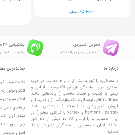
6,610,000
تومان
تحویل اکسپرس
پشتیبانی ۲۴ ساعته
در کمترین زمان دریافت کنید
پشتیبانی هفت رو
درباره ما
جدیدترین مطا
ما مفتخریم با تجربه بیش از سال ها فعالیت در حوزه
تفاوت موتور کو
صنعتی ایران نمایندگی فروش الکتروموتور ایرانی و
الکتروموتور رل
چینی با کیفیت و قیمت مناسب ( برندهایی مانند
انواع سربندی مو
jilim ، Jmco ، ایده آل و الکتروایمپکس ) و نمایندگی
فروش اینورترهای با کیفیت ( برندهایی مانند
راهنمای کامل مون
hpmont ، pentax و vortex با گارانتی معتبر ) در
موتور کولر الکت
ایران هستیم و با ارسال کالا به بیش از 100 شهر
چرا موتور سه ف
مختلف ایران با بسیاری از صنعتگران عزیز در ارتباط
هستیم .
اصول سرویس و ن