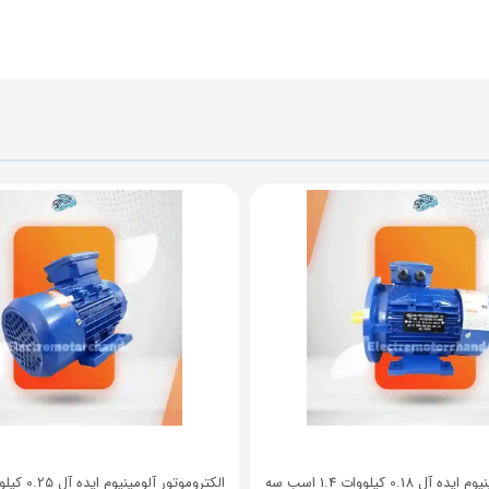
الکتروموتور آلومینیوم ایده آل 0.18 کیلووات 1.4 اسب سه