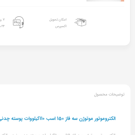
امکان تحویل
۷ روز هفته
اکسپرس
۲۴ ساعته
توضیحات محصول
الکتروموتور موتوژن سه فاز 150 اسب 110کیلووات پوسته چدنی