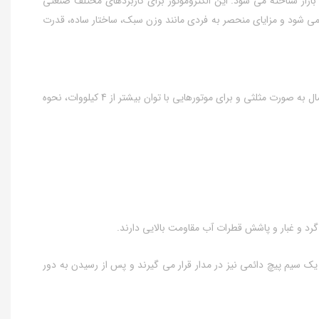
 موتوژن نیز در بازار شناخته می شود. این الکتروموتور برای کاربردهای مختلف صنعتی
می شود و مزایای منحصر به فردی مانند وزن سبک، ساختار ساده، قدرت
●نحوه اتصال و سربندی الکتروموتورموتوژن سه فاز 125اسب 90کیلووات پوسته چدن به طور کلی برای الکتروموتورهای موتوژن تا توان 3 کیلووات، نحوه اتصال به صورت مثلثی و برای موتورهایی با توان بیشتر از 4 کیلووات، نحوه
و یک سیم پیچ دائمی نیز در مدار قرار می گیرند و پس از رسیدن به دور