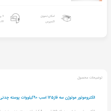
امکان تحویل
۷ روز هفته
اکسپرس
۲۴ ساعته
توضیحات محصول
الکتروموتور موتوژن سه فاز125 اسب 90کیلووات پوسته چدنی