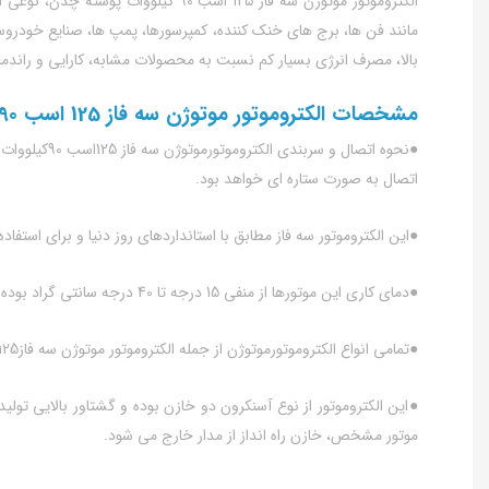
الکتروموتور موتوژن سه فاز 125 اسب
مانند فن ها، برج های خنک کننده، کمپرسورها، پمپ ها، صنایع خودرو
بالا، مصرف انرژی بسیار کم نسبت به محصولات مشابه، کارایی و راندمان
مشخصات الکتروموتور موتوژن سه فاز 125 اسب 90 کیلووات پوسته چدن
اتصال به صورت ستاره ای خواهد بود.
●این الکتروموتور سه فاز مطابق با استانداردهای روز دنیا و برای استفاده به صورت مداوم (
●دمای کاری این موتورها از منفی 15 درجه تا 40 درجه سانتی گراد بوده و پیشنهاد می شود در ارتفاع بیشتر از 1000 متر از سطح دریا استفاده نشوند.
●تمامی انواع الکتروموتورموتوژن از جمله الکتروموتور موتوژن سه فاز125 اسب 90کیلووات پوسته چدن دارای استاندارد محفاظتی IP55 بوده و در برابر نفوذ گرد و غبار و پاشش قطرات آب مقاومت بالایی دارند.
●این الکتروموتور از نوع آسنکرون دو خازن بوده و گشتاور بالایی تولی
موتور مشخص، خازن راه انداز از مدار خارج می شود.