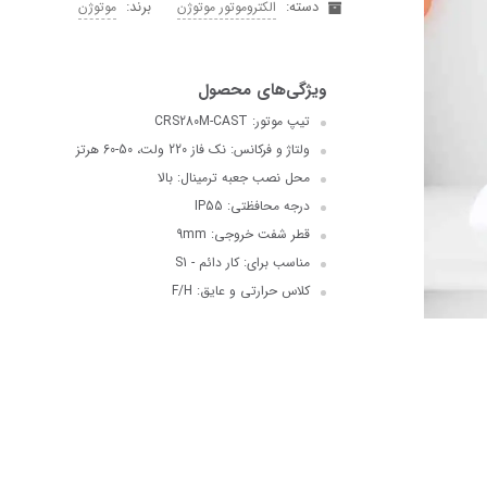
دسته:
برند:
الکتروموتور موتوژن
موتوژن
تیپ موتور: CRS280M-CAST
ولتاژ و فرکانس: نک فاز 220 ولت، 50-60 هرتز
محل نصب جعبه ترمینال: بالا
درجه محافظتی: IP55
قطر شفت خروجی: 9mm
مناسب برای: کار دائم - S1
کلاس حرارتی و عایق: F/H