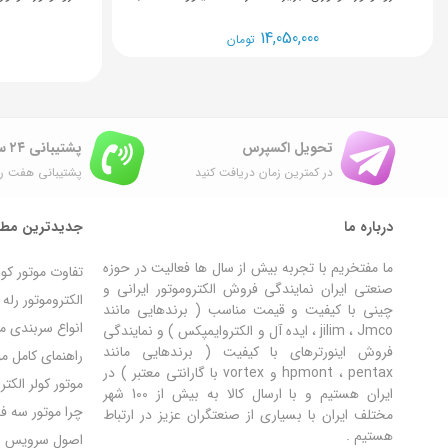
14,050,000
تومان
تحویل اکسپرس
پشتیبانی ۲۴ ساعته
در کمترین زمان دریافت کنید
پشتیبانی هفت رو
درباره ما
جدیدترین مطا
ما مفتخریم با تجربه بیش از سال ها فعالیت در حوزه
تفاوت موتور کو
صنعتی ایران نمایندگی فروش الکتروموتور ایرانی و
الکتروموتور رل
چینی با کیفیت و قیمت مناسب ( برندهایی مانند
انواع سربندی مو
jilim ، Jmco ، ایده آل و الکتروایمپکس ) و نمایندگی
فروش اینورترهای با کیفیت ( برندهایی مانند
راهنمای کامل مون
hpmont ، pentax و vortex با گارانتی معتبر ) در
موتور کولر الکت
ایران هستیم و با ارسال کالا به بیش از 100 شهر
چرا موتور سه ف
مختلف ایران با بسیاری از صنعتگران عزیز در ارتباط
هستیم .
اصول سرویس و ن