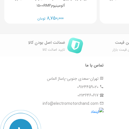
آلومینیوم1500RMP
8,750,000
تومان
ن قیمت
ضمانت اصل ‌بودن کالا
 قیمت بازار
تایید اصالت کالا
تماس با ما
تهران-سعدی جنوبی-پاساژ الماس
09124459020
02136460617
info@electromotorchand.com