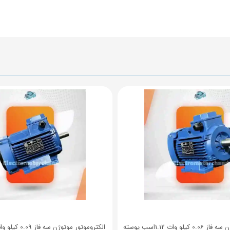
الکتروموتور موتوژن سه فاز 0.06 کیلو وات 1.12اسب پوسته