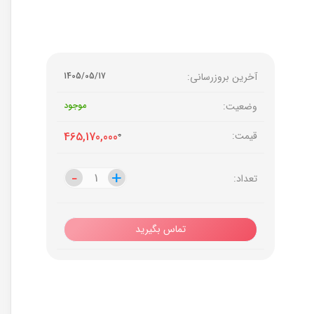
آخرین بروزرسانی:
1405/05/17
وضعیت:
موجود
قیمت:
0
465,170,000
-
-
+
+
تعداد:
تماس بگیرید