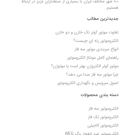
100 شهر مختلف ایران با بسیاری از صنعتگران عزیز در ارتباط
هستیم .
جدیدترین مطالب
تفاوت موتور کولر تک خازن و دو خازن
الکتروموتور رله‌ ای چیست؟
انواع سربندی موتور سه فاز
راهنمای کامل مونتاژ الکتروموتور
موتور کولر الکتروژن بهتر است یا موتوژن؟
چرا موتور سه فاز صدا می‌ دهد؟
اصول سرویس و نگهداری الکتروموتور
دسته بندی محصولات
الکتروموتور سه فاز
الکتروموتور تک فاز
الکتروموتور کاجیلی
الکتروموتور ضد انفجار وگ WEG