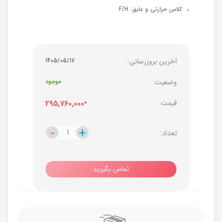
کلاس حرارتی و عایق: F/H
آخرین بروزرسانی:
1405/05/17
وضعیت:
موجود
قیمت:
0
295,760,000
-
-
+
+
تعداد:
تماس بگیرید