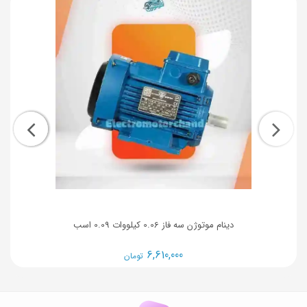
دینام موتوژن سه فاز 0.06 کیلووات 0.09 اسب
6,610,000
تومان