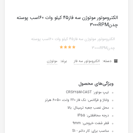
الکتروموتور موتوژن سه فاز45 کیلو وات 60اسب پوسته
چدن3000RPM
الکتروموتور موتوژن سه فاز45 کیلو وات 60اسب پوسته
چدن3000RPM
دسته:
برند:
الکتروموتور سه فاز
موتوژن
تیپ موتور: CRS225M-CAST
ولتاژ و فرکانس: نک فاز 220 ولت، 50-60 هرتز
محل نصب جعبه ترمینال: بالا
درجه محافظتی: IP55
قطر شفت خروجی: 9mm
مناسب برای: کار دائم - S1