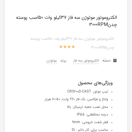
الکتروموتور موتوژن سه فاز 37کیلو وات 50اسب پوسته
چدن3000RPM
الکتروموتور موتوژن سه فاز 37کیلو وات 50اسب پوسته
چدن3000RPM
دسته:
برند:
الکتروموتور سه فاز
موتوژن
تیپ موتور: CRS200D-CAST
ولتاژ و فرکانس: نک فاز 220 ولت، 50-60 هرتز
محل نصب جعبه ترمینال: بالا
درجه محافظتی: IP55
قطر شفت خروجی: 9mm
مناسب برای: کار دائم - S1