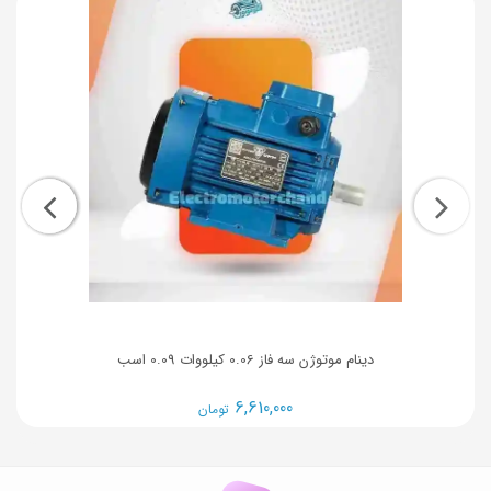
دینام موتوژن سه فاز 0.06 کیلووات 0.09 اسب
6,610,000
تومان