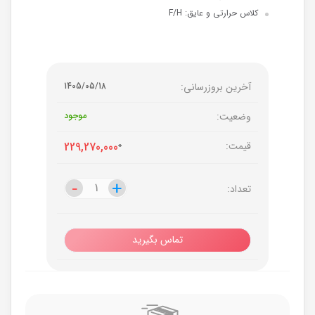
کلاس حرارتی و عایق: F/H
آخرین بروزرسانی:
1405/05/18
وضعیت:
موجود
قیمت:
0
229,270,000
-
-
+
+
تعداد:
تماس بگیرید