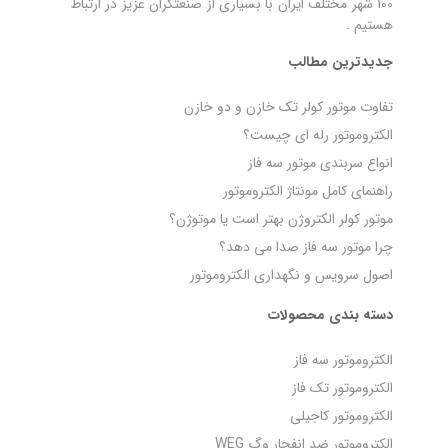
100 شهر مختلف ایران با بسیاری از صنعتگران عزیز در ارتباط
هستیم .
جدیدترین مطالب
تفاوت موتور کولر تک خازن و دو خازن
الکتروموتور رله‌ ای چیست؟
انواع سربندی موتور سه فاز
راهنمای کامل مونتاژ الکتروموتور
موتور کولر الکتروژن بهتر است یا موتوژن؟
چرا موتور سه فاز صدا می‌ دهد؟
اصول سرویس و نگهداری الکتروموتور
دسته بندی محصولات
الکتروموتور سه فاز
الکتروموتور تک فاز
الکتروموتور کاجیلی
الکتروموتور ضد انفجار وگ WEG