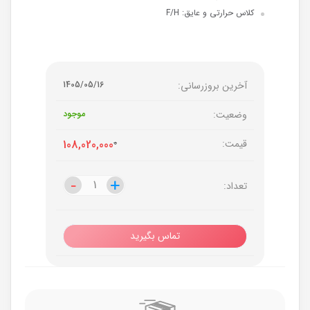
کلاس حرارتی و عایق: F/H
آخرین بروزرسانی:
1405/05/16
وضعیت:
موجود
قیمت:
0
108,020,000
-
-
+
+
تعداد:
تماس بگیرید