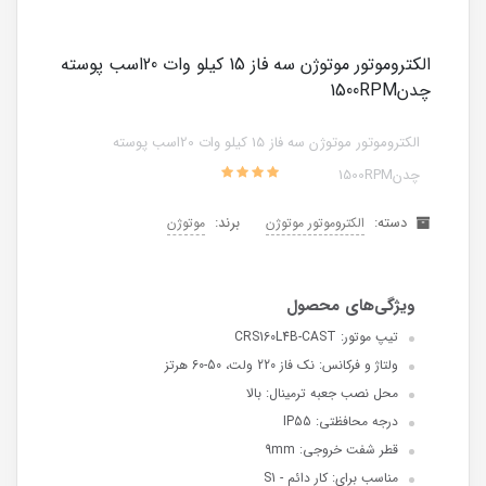
الکتروموتور موتوژن سه فاز 15 کیلو وات 20اسب پوسته
چدن1500RPM
الکتروموتور موتوژن سه فاز 15 کیلو وات 20اسب پوسته
چدن1500RPM
دسته:
برند:
الکتروموتور موتوژن
موتوژن
تیپ موتور: CRS160L4B-CAST
ولتاژ و فرکانس: نک فاز 220 ولت، 50-60 هرتز
محل نصب جعبه ترمینال: بالا
درجه محافظتی: IP55
قطر شفت خروجی: 9mm
مناسب برای: کار دائم - S1