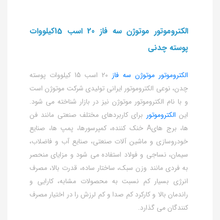
الکتروموتور موتوژن سه فاز 20 اسب 15کیلووات
پوسته چدنی
الکتروموتور موتوژن سه فاز
20 اسب 15 کیلووات پوسته
چدن، نوعی الکتروموتور ایرانی تولیدی شرکت موتوژن است
و با نام الکتروموتور موتوژن نیز در بازار شناخته می شود.
این
الکتروموتور
برای کاربردهای مختلف صنعتی مانند فن
ها، برج هایA خنک کننده، کمپرسورها، پمپ ها، صنایع
خودروسازی و ماشین آلات صنعتی، صنایع آب و فاضلاب،
سیمان، نساجی و فولاد استفاده می شود و مزایای منحصر
به فردی مانند وزن سبک، ساختار ساده، قدرت بالا، مصرف
انرژی بسیار کم نسبت به محصولات مشابه، کارایی و
راندمان بالا و کارکرد کم صدا و کم لرزش را در اختیار مصرف
کنندگان می گذارد.