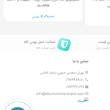
ی
1500RPM
12,090,000
تومان
ن قیمت
ضمانت اصل ‌بودن کالا
 قیمت بازار
تایید اصالت کالا
تماس با ما
تهران-سعدی جنوبی-پاساژ الماس
09124459020
02136460617
info@electromotorchand.com