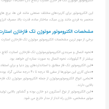
الکتروموتور موتوژن تک فاز خازن استارت (کلاج دار)2اسب1.5 کیلووات پوسته آلومینیوم، نوعی الکتروموتور ایرانی تولیدی شرکت موتوژن است و با نام الکتروموتور موتوژن نیز در بازار شناخته می شود.
منحصر به فردی مانند وزن سبک، ساختار ساده، قدرت بالا، مصرف انرژی 
مشخصات الکتروموتور موتوژن تک فازخازن استارت (کلاچ دار) 2 اسب1.5 کیلووا
برخی از مهم ترین مشخصات الکتروموتور موتوژن تک فازخازن استارت (کلاچ دار) 2اسب1.5 کیلووات پوسته آلومینیوم
بیشتر از 4 کیلووات، نحوه اتصال به صورت ستاره ای خواهد بود.
●این الکتروموتور تک فاز مطابق با استانداردهای روز دنیا و برای استفاده به صورت مداوم (
●دمای کاری این موتورها از منفی 15 درجه تا 40 درجه سانتی گراد بوده و پیشنهاد می شود در ارتفاع بیشتر از 1000 متر از سطح دریا استفاده نشوند.
بالایی دارند.
●این الکتروموتور از نوع آسنکرون دو خازن بوده و گشتاور بالایی تولی
موتور مشخص، خازن راه انداز از مدار خارج می شود.