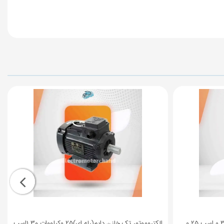
الکتروموتور موتوژن تکفاز دو خازن 0.33 اسب 0.25
الکتروموتور تک خازن دایم(رله ای)0.25کیلووات و1.3اسب