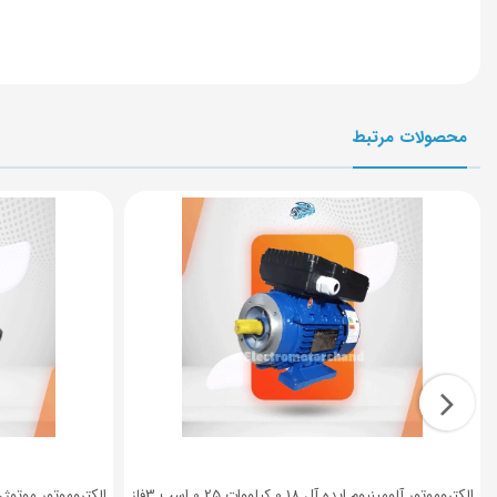
محصولات مرتبط
الکتروموتور آلومینیوم ایده آل 0.18 کیلووات 0.25 اسب 3فاز
الکتروموتور موتوژن تکفاز رله ای