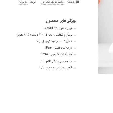
دسته:
برند:
الکتروموتور تک فاز
موتوژن
تیپ موتور: CRS90L4B
ولتاژ و فرکانس: نک فاز 220 ولت، 50-60 هرتز
محل نصب جعبه ترمینال: بالا
درجه محافظتی: IP54
قطر شفت خروجی: 9mm
مناسب برای: کار دائم - S1
کلاس حرارتی و عایق: F/H