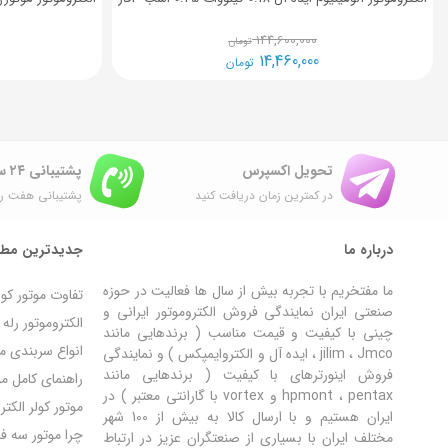
144,600,000
تومان
14,460,000
تومان
تحویل اکسپرس
پشتیبانی ۲۴ ساعته
در کمترین زمان دریافت کنید
پشتیبانی هفت رو
درباره ما
جدیدترین مطا
ما مفتخریم با تجربه بیش از سال ها فعالیت در حوزه
تفاوت موتور کو
صنعتی ایران نمایندگی فروش الکتروموتور ایرانی و
الکتروموتور رل
چینی با کیفیت و قیمت مناسب ( برندهایی مانند
انواع سربندی مو
jilim ، Jmco ، ایده آل و الکتروایمپکس ) و نمایندگی
فروش اینورترهای با کیفیت ( برندهایی مانند
راهنمای کامل مون
hpmont ، pentax و vortex با گارانتی معتبر ) در
موتور کولر الکت
ایران هستیم و با ارسال کالا به بیش از 100 شهر
چرا موتور سه ف
مختلف ایران با بسیاری از صنعتگران عزیز در ارتباط