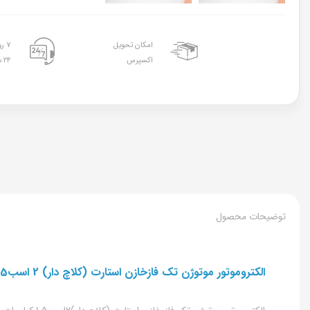
امکان تحویل
۷ روز هفته
اکسپرس
۲۴ ساعته
توضیحات محصول
الکتروموتور موتوژن تک فازخازن استارت (کلاچ دار) 2 اسب1.5 کیلووات پوسته آلومینیوم