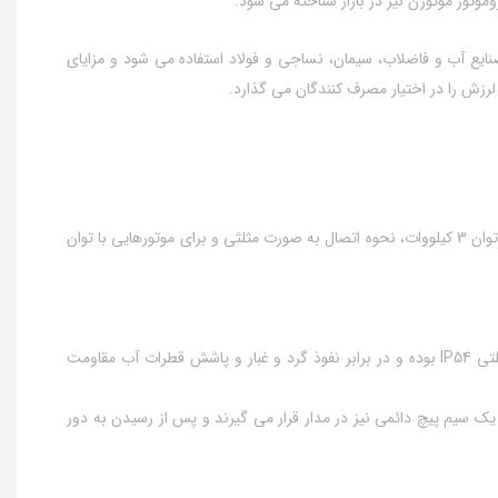
دروسازی و ماشین آلات صنعتی، صنایع آب و فاضلاب، سیمان، نساجی و فولاد استفاده می شود و مزایای
لرزش را در اختیار مصرف کنندگان می گذارد.
●نحوه اتصال و سربندی الکتروموتورموتوژن تک فازخازن استارت کلاچ دار)2اسب1.5 کیلووات پوسته آلومینیوم به طور کلی برای الکتروموتورهای موتوژن تا توان 3 کیلووات، نحوه اتصال به صورت مثلثی و برای موتورهایی با توان
●تمامی انواع الکتروموتورموتوژن از جمله الکتروموتور موتوژن تک فازخازن استارت (کلاچ دار) 2اسب 1.5کیلووات پوسته آلومینیوم دارای استاندارد محفاظتی IP54 بوده و در برابر نفوذ گرد و غبار و پاشش قطرات آب مقاومت
و یک سیم پیچ دائمی نیز در مدار قرار می گیرند و پس از رسیدن به دور