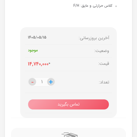
کلاس حرارتی و عایق: F/H
آخرین بروزرسانی:
1405/05/15
وضعیت:
موجود
قیمت:
0
14,740,000
-
-
+
+
تعداد:
تماس بگیرید