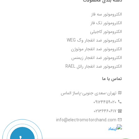
دسته بندی محصولات
الکتروموتور سه فاز
الکتروموتور تک فاز
الکتروموتور کاجیلی
الکتروموتور ضد انفجار وگ WEG
الکتروموتور ضد انفجار موتوژن
الکتروموتور ضد انفجار زیمنس
الکتروموتور ضد انفجار رائل RAEL
تماس با ما
تهران-سعدی جنوبی-پاساژ الماس
09124459020
02136460617
info@electromotorchand.com