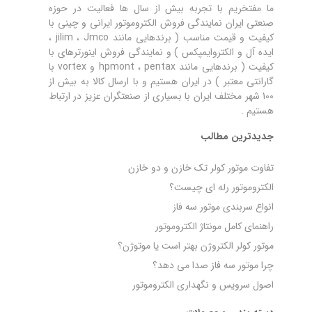
ما مفتخریم با تجربه بیش از سال ها فعالیت در حوزه
صنعتی ایران نمایندگی فروش الکتروموتور ایرانی و چینی با
کیفیت و قیمت مناسب ( برندهایی مانند jilim ، Jmco ،
ایده آل و الکتروایمپکس ) و نمایندگی فروش اینورترهای با
کیفیت ( برندهایی مانند hpmont ، pentax و vortex با
گارانتی معتبر ) در ایران هستیم و با ارسال کالا به بیش از
100 شهر مختلف ایران با بسیاری از صنعتگران عزیز در ارتباط
هستیم .
جدیدترین مطالب
تفاوت موتور کولر تک خازن و دو خازن
الکتروموتور رله‌ ای چیست؟
انواع سربندی موتور سه فاز
راهنمای کامل مونتاژ الکتروموتور
موتور کولر الکتروژن بهتر است یا موتوژن؟
چرا موتور سه فاز صدا می‌ دهد؟
اصول سرویس و نگهداری الکتروموتور