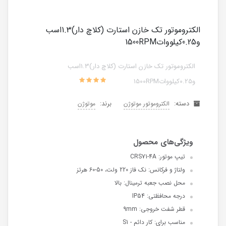
الکتروموتور تک خازن استارت (کلاچ دار)1.3اسب
و0.25کیلووات1500RPM
الکتروموتور تک خازن استارت (کلاچ دار)1.3اسب
و0.25کیلووات1500RPM
دسته:
برند:
الکتروموتور موتوژن
موتوژن
تیپ موتور: CRS71-4A
ولتاژ و فرکانس: نک فاز 220 ولت، 50-60 هرتز
محل نصب جعبه ترمینال: بالا
درجه محافظتی: IP54
قطر شفت خروجی: 9mm
مناسب برای: کار دائم - S1