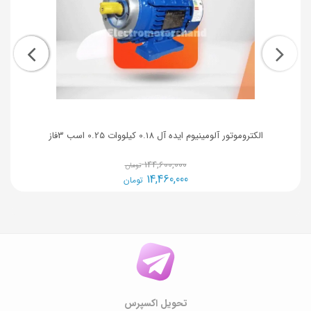
الکتروموتور آلومینیوم ایده آل 0.18 کیلووات 0.25 اسب 3فاز
144,600,000
تومان
14,460,000
تومان
تحویل اکسپرس