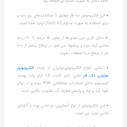
نحوه اتصال به صورت ستاره ای خواهد بود.
● این الکتروموتور سه فاز مطابق با استانداردهای روز دنیا و
برای استفاده به صورت مداوم (Duty S1) تولید شده است.
● دمای کاری این موتورها از منفی 15 درجه تا 40 درجه
سانتی گراد بوده و پیشنهاد می شود در ارتفاع بیشتر از 1000
متر از سطح دریا استفاده نشوند.
● تمامی انواع الکتروموتورموتوژن از جمله
الکتروموتور
موتوژن تک فاز
خازن دایم 2اسب 1.5 کیلو وات پوسته
آلومینیوم دارای استاندارد محفاظتی IP54 بوده و در برابر
نفوذ گرد و غبار و پاشش قطرات آب مقاومت بالایی دارند.
● این الکتروموتور از نوع آسنکرون دو خازن بوده و گشتاور
بالایی تولید می نماید.