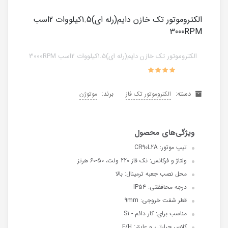
الکتروموتور تک خازن دایم(رله ای)1.5کیلووات 2اسب
3000RPM
الکتروموتور تک خازن دایم(رله ای)1.5کیلووات 2اسب 3000RPM
دسته:
برند:
الکتروموتور تک فاز
موتوژن
تیپ موتور: CR90L2A
ولتاژ و فرکانس: نک فاز 220 ولت، 50-60 هرتز
محل نصب جعبه ترمینال: بالا
درجه محافظتی: IP54
قطر شفت خروجی: 9mm
مناسب برای: کار دائم - S1
کلاس حرارتی و عایق: F/H