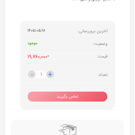
آخرین بروزرسانی:
1405/05/16
وضعیت:
موجود
قیمت:
0
19,760,000
-
-
+
+
تعداد:
تماس بگیرید