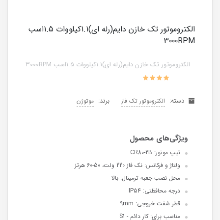
الکتروموتور تک خازن دایم(رله ای)1.1کیلووات 1.5اسب
3000RPM
الکتروموتور تک خازن دایم(رله ای)1.1کیلووات 1.5اسب 3000RPM
دسته:
برند:
الکتروموتور تک فاز
موتوژن
تیپ موتور: CR80-2B
ولتاژ و فرکانس: نک فاز 220 ولت، 50-60 هرتز
محل نصب جعبه ترمینال: بالا
درجه محافظتی: IP54
قطر شفت خروجی: 9mm
مناسب برای: کار دائم - S1