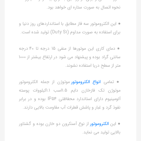
نحوه اتصال به صورت ستاره ای خواهد بود.
● این الکتروموتور سه فاز مطابق با استانداردهای روز دنیا و
برای استفاده به صورت مداوم (Duty S1) تولید شده است.
● دمای کاری این موتورها از منفی 15 درجه تا 40 درجه
سانتی گراد بوده و پیشنهاد می شود در ارتفاع بیشتر از 1000
متر از سطح دریا استفاده نشوند.
● تمامی
انواع الکتروموتور
موتوژن از جمله الکتروموتور
موتوژن تک فازخازن دایم 1.5اسب 1.1کیلووات پوسته
آلومینیوم دارای استاندارد محفاظتی IP54 بوده و در برابر
نفوذ گرد و غبار و پاشش قطرات آب مقاومت بالایی دارند.
● این
الکتروموتور
از نوع آسنکرون دو خازن بوده و گشتاور
بالایی تولید می نماید.