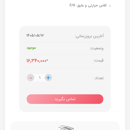
کلاس حرارتی و عایق: F/H
آخرین بروزرسانی:
1405/05/17
وضعیت:
موجود
قیمت:
0
16,340,000
-
-
+
+
تعداد:
تماس بگیرید