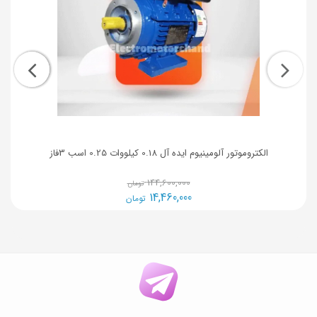
الکتروموتور آلومینیوم ایده آل 0.18 کیلووات 0.25 اسب 3فاز
144,600,000
تومان
14,460,000
تومان