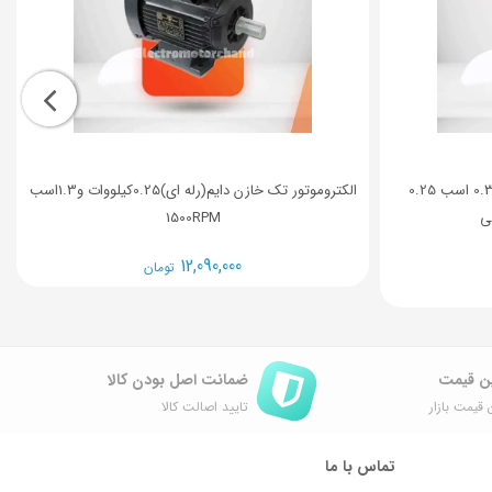
الکتروموتور موتوژن تکفاز دو خازن 0.33 اسب 0.25
الکتروموتور تک خازن دایم(رله ای)0.25کیلووات و1.3اسب
ی
1500RPM
12,090,000
تومان
ن قیمت
ضمانت اصل ‌بودن کالا
 قیمت بازار
تایید اصالت کالا
تماس با ما