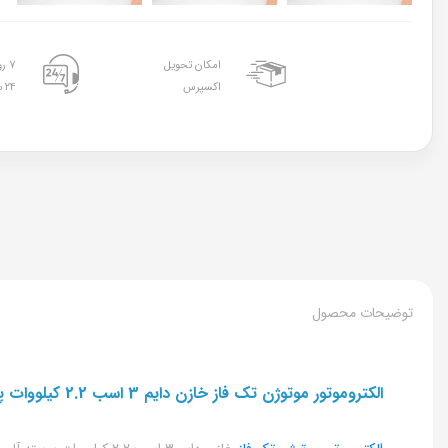
امکان تحویل
۷ روز هفته
اکسپرس
۲۴ ساعته
توضیحات محصول
الکتروموتور موتوژن تک فاز خازن دایم 3 اسب 2.2 کیلووات پوسته آلومینیوم