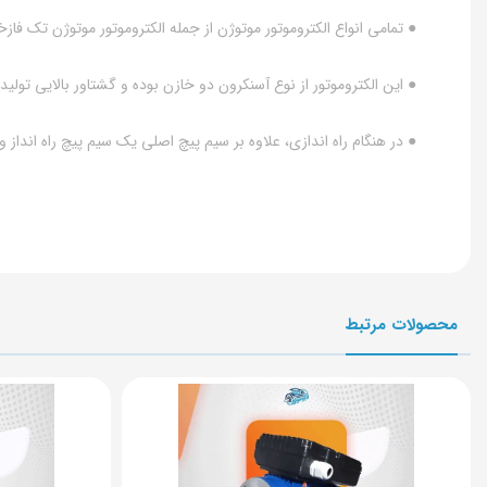
● تمامی انواع الکتروموتور موتوژن از جمله الکتروموتور موتوژن تک فازخازن دایم 3اسب 2.2کیلووات پوسته آلومینیوم دارای استاندارد محفاظتی IP54 بوده و در برابر نفوذ گرد و غبار و پاشش قطرات
● این الکتروموتور از نوع آسنکرون دو خازن بوده و گشتاور بالایی تولید
● در هنگام راه اندازی، علاوه بر سیم پیچ اصلی یک سیم پیچ راه انداز
محصولات مرتبط