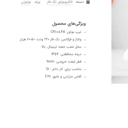
دسته:
برند:
الکتروموتور تک فاز
موتوژن
تیپ موتور: CR100L4A
ولتاژ و فرکانس: نک فاز 220 ولت، 50-60 هرتز
محل نصب جعبه ترمینال: بالا
درجه محافظتی: IP54
قطر شفت خروجی: 9mm
مناسب برای: کار دائم - S1
کلاس حرارتی و عایق: F/H