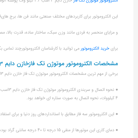
الکتروموتور موتوژن تک فاز
خازن دایم 3 اسب 2.2 کیلو وات پوسته آلومینیوم، نوعی الکتروموتور ایرانی تولیدی شرکت موتوژن است و با نام الکتروموتور موتوژن نیز در بازار شناخته می شود.
این الکتروموتور برای کاربردهای مختلف صنعتی مانند فن ها، برج هایA خنک کننده، کمپرسورها، پمپ ها، صنایع خودروسازی و ماشین آلات صنعتی، صنایع آب و فاضلاب، سیمان، نساجی و فولاد استفاده می شود.
و مزایای منحصر به فردی مانند وزن سبک، ساختار ساده، قدرت بالا، مصر
برای
خرید الکتروموتور
می توانید با کارشناسان الکتروموتورچند تماس بگ
مشخصات الکتروموتور موتوژن تک فازخازن دایم 3 اسب2.2 کیلووات پوسته آلومینیوم
برخی از مهم ترین مشخصات الکتروموتور موتوژن تک فاز خازن دایم 3اسب 2.2 کیلو وات پوسته آلومینیوم به شرح زیر است:
4 کیلووات، نحوه اتصال به صورت ستاره ای خواهد بود.
● این الکتروموتور سه فاز مطابق با استانداردهای روز دنیا و برای استفاده به صورت مداوم (
● دمای کاری این موتورها از منفی 15 درجه تا 40 درجه سانتی گراد بوده و پیشنهاد می شود در ارتفاع بیشتر از 1000 متر از سطح دریا استفاده نشوند.