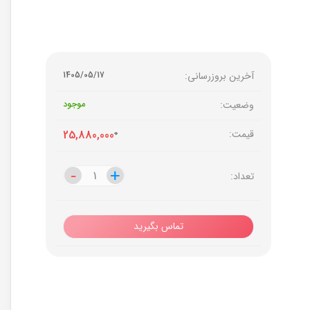
آخرین بروزرسانی:
1405/05/17
وضعیت:
موجود
قیمت:
0
25,880,000
-
-
+
+
تعداد:
تماس بگیرید