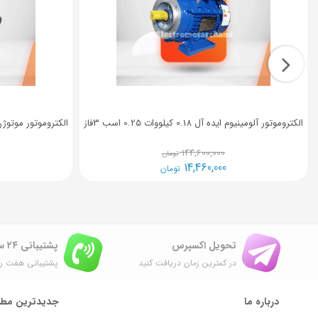
الکتروموتور آلومینیوم ایده آل 0.18 کیلووات 0.25 اسب 3فاز
الکتروموتور موتوژن تکفاز رله ای
144,600,000
تومان
14,460,000
تومان
تحویل اکسپرس
پشتیبانی ۲۴ ساعته
در کمترین زمان دریافت کنید
پشتیبانی هفت رو
درباره ما
جدیدترین مطا