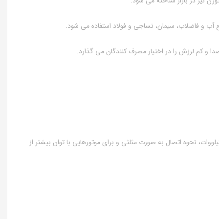
دا و کم لرزش را در اختیار مصرف کنندگان می گذارد.
ه اتصال و سربندی الکتروموتور موتوژن تک فاز خازن دایم 3اسب 2.2 کیلو وات پوسته آلومینیوم به طور کلی برای الکتروموتورهای موتوژن تا توان 3 کیلووات، نحوه اتصال به صورت مثلثی و برای موتورهایی با توان بیشتر از